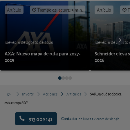
Artículo
Tiempo de lectura: 3 min.
Artículo
T
jueves, 6 de agosto de 2026
jueves, 6 de agosto
AXA: Nuevo mapa de ruta para 2027-
Schneider eleva s
2029
2026
Invertir
Acciones
Artículos
SAP: ¿a qué se dedica
esta compañía?
913 009 141
Contacto
de lunes a viernes de 9h-14h