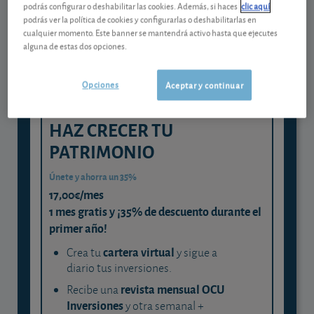
podrás configurar o deshabilitar las cookies. Además, si haces
clic aquí
experta
podrás ver la política de cookies y configurarlas o deshabilitarlas en
cualquier momento. Este banner se mantendrá activo hasta que ejecutes
y consigue que cada euro trabaje
alguna de estas dos opciones.
para ti
Opciones
Aceptar y continuar
HAZ CRECER TU
PATRIMONIO
Únete y ahorra un 35%
17,00€/mes
1 mes gratis y ¡35% de descuento durante el
primer año!
cartera virtual
Crea tu
y sigue a
diario tus inversiones.
revista mensual OCU
Recibe una
Inversiones
y otra semanal +