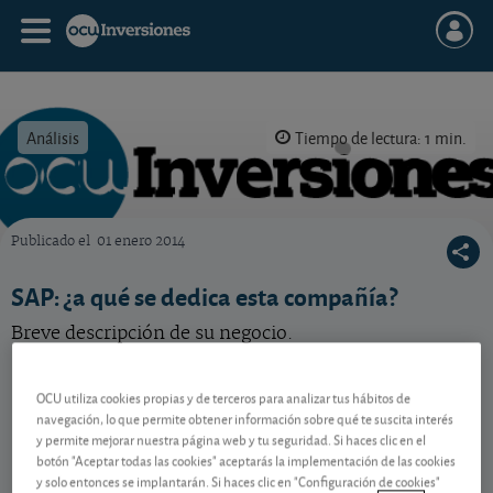
Análisis
Tiempo de lectura: 1 min.
Publicado el
01 enero 2014
OCU Inversiones
SAP: ¿a qué se dedica esta compañía?
Breve descripción de su negocio.
OCU utiliza cookies propias y de terceros para analizar tus hábitos de
Contenido reservado a SOCIOS
navegación, lo que permite obtener información sobre qué te suscita interés
y permite mejorar nuestra página web y tu seguridad. Si haces clic en el
botón "Aceptar todas las cookies" aceptarás la implementación de las cookies
Gestiona tu dinero con visión
y solo entonces se implantarán. Si haces clic en "Configuración de cookies"