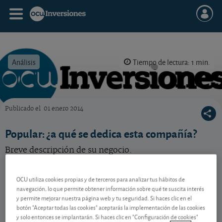
Análisis
Tiempo de lectura: 1 min.
Publicado el
01 enero 2014
OCU Inversiones
Popular: ¿a qué se dedica esta compañía?
Breve descripción de su negocio.
OCU utiliza cookies propias y de terceros para analizar tus hábitos de
Contenido reservado a SOCIOS
navegación, lo que permite obtener información sobre qué te suscita interés
y permite mejorar nuestra página web y tu seguridad. Si haces clic en el
botón "Aceptar todas las cookies" aceptarás la implementación de las cookies
Gestiona tu dinero con visión
y solo entonces se implantarán. Si haces clic en "Configuración de cookies"