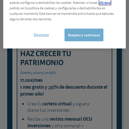
podrás configurar o deshabilitar las cookies. Además, si haces
clic aquí
experta
podrás ver la política de cookies y configurarlas o deshabilitarlas en
cualquier momento. Este banner se mantendrá activo hasta que ejecutes
y consigue que cada euro trabaje
alguna de estas dos opciones.
para ti
Opciones
Aceptar y continuar
HAZ CRECER TU
PATRIMONIO
Únete y ahorra un 35%
17,00€/mes
1 mes gratis y ¡35% de descuento durante el
primer año!
cartera virtual
Crea tu
y sigue a
diario tus inversiones.
revista mensual OCU
Recibe una
Inversiones
y otra semanal +