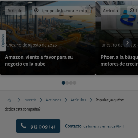
Artículo
Tiempo de lectura: 2 min.
Artículo
T
lunes, 10 de agosto de 2026
lunes, 10 de agosto
Amazon: viento a favor para su
Pfizer: a la búsq
negocio en la nube
motores de creci
Invertir
Acciones
Artículos
Popular: ¿a qué se
dedica esta compañía?
913 009 141
Contacto
de lunes a viernes de 9h-14h