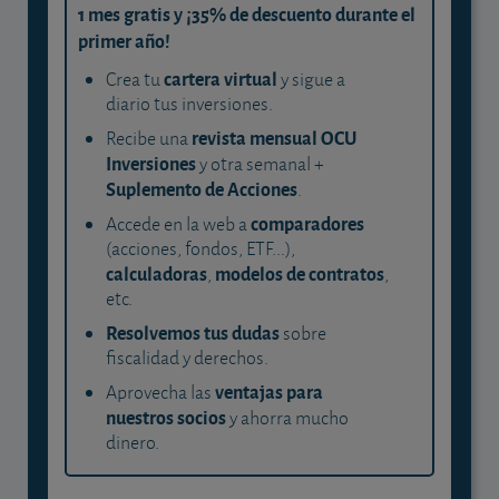
1 mes gratis y ¡35% de descuento durante el
primer año!
cartera virtual
Crea tu
y sigue a
diario tus inversiones.
revista mensual OCU
Recibe una
Inversiones
y otra semanal +
Suplemento de Acciones
.
comparadores
Accede en la web a
(acciones, fondos, ETF...),
calculadoras
modelos de contratos
,
,
etc.
Resolvemos tus dudas
sobre
fiscalidad y derechos.
ventajas para
Aprovecha las
nuestros socios
y ahorra mucho
dinero.