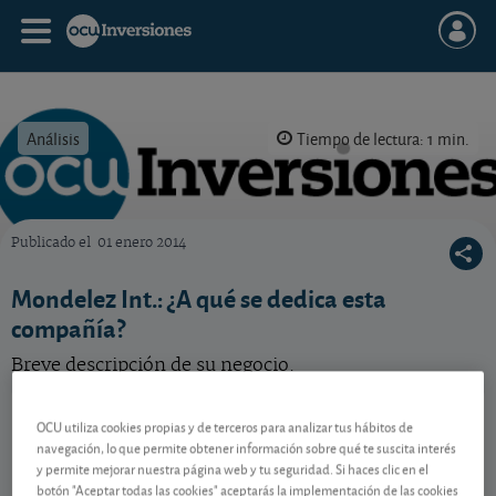
Análisis
Tiempo de lectura: 1 min.
Publicado el
01 enero 2014
OCU Inversiones
Mondelez Int.: ¿A qué se dedica esta
compañía?
Breve descripción de su negocio.
Mondelez International
62,61 USD
OCU utiliza cookies propias y de terceros para analizar tus hábitos de
US6092071058
navegación, lo que permite obtener información sobre qué te suscita interés
-0,14 USD (-0,22 %)
y permite mejorar nuestra página web y tu seguridad. Si haces clic en el
07/08/2026 Nasdaq
botón "Aceptar todas las cookies" aceptarás la implementación de las cookies