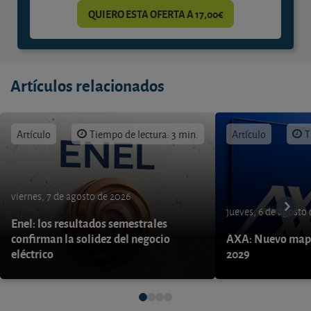
QUIERO ESTA OFERTA A 17,00€
Artículos relacionados
Artículo
Tiempo de lectura: 3 min.
Artículo
T
viernes, 7 de agosto de 2026
jueves, 6 de agosto
Enel: los resultados semestrales
confirman la solidez del negocio
AXA: Nuevo mapa
eléctrico
2029