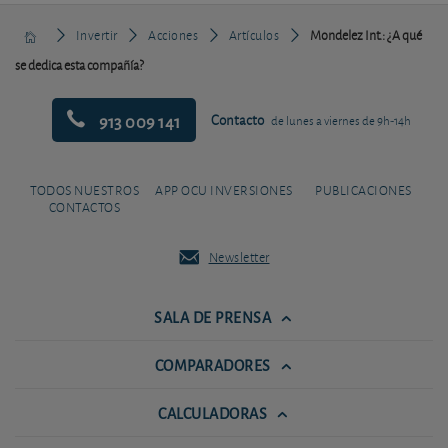
Invertir
Acciones
Artículos
Mondelez Int.: ¿A qué
se dedica esta compañía?
913 009 141
Contacto
de lunes a viernes de 9h-14h
TODOS NUESTROS
APP OCU INVERSIONES
PUBLICACIONES
CONTACTOS
Newsletter
SALA DE PRENSA
COMPARADORES
CALCULADORAS