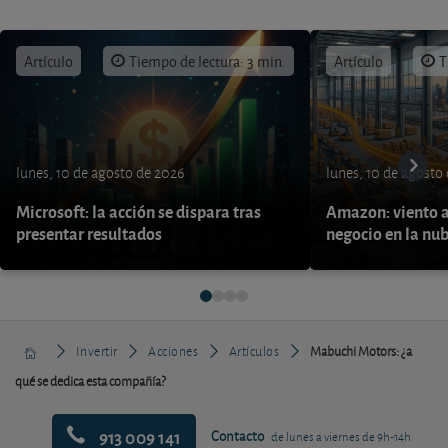
Artículo
Tiempo de lectura: 3 min.
Artículo
T
lunes, 10 de agosto de 2026
lunes, 10 de agosto
Microsoft: la acción se dispara tras
Amazon: viento a
presentar resultados
negocio en la nu
Invertir
Acciones
Artículos
Mabuchi Motors: ¿a
qué se dedica esta compañía?
913 009 141
Contacto
de lunes a viernes de 9h-14h