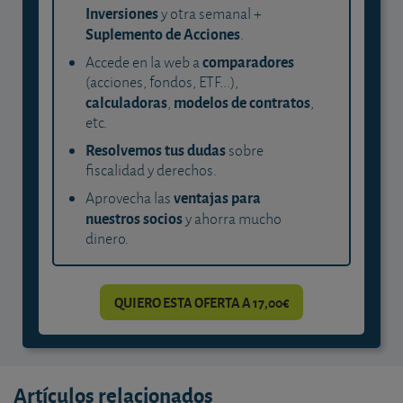
Inversiones
y otra semanal +
Suplemento de Acciones
.
comparadores
Accede en la web a
(acciones, fondos, ETF...),
calculadoras
modelos de contratos
,
,
etc.
Resolvemos tus dudas
sobre
fiscalidad y derechos.
ventajas para
Aprovecha las
nuestros socios
y ahorra mucho
dinero.
QUIERO ESTA OFERTA A 17,00€
Artículos relacionados