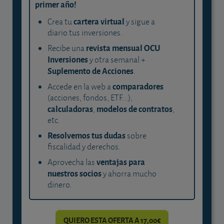
primer año!
cartera virtual
Crea tu
y sigue a
diario tus inversiones.
revista mensual OCU
Recibe una
Inversiones
y otra semanal +
Suplemento de Acciones
.
comparadores
Accede en la web a
(acciones, fondos, ETF...),
calculadoras
modelos de contratos
,
,
etc.
Resolvemos tus dudas
sobre
fiscalidad y derechos.
ventajas para
Aprovecha las
nuestros socios
y ahorra mucho
dinero.
QUIERO ESTA OFERTA A 17,00€