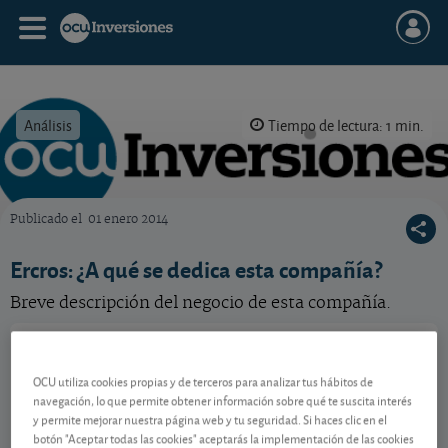
Análisis
Tiempo de lectura: 1 min.
Publicado el
01 enero 2014
OCU Inversiones
Ercros: ¿A qué se dedica esta compañía?
Breve descripción del negocio de esta compañía.
Ercros
3,49 EUR
-
ES0125140A14
OCU utiliza cookies propias y de terceros para analizar tus hábitos de
07/08/2026 Madrid
navegación, lo que permite obtener información sobre qué te suscita interés
y permite mejorar nuestra página web y tu seguridad. Si haces clic en el
Ver detalladamente
botón "Aceptar todas las cookies" aceptarás la implementación de las cookies