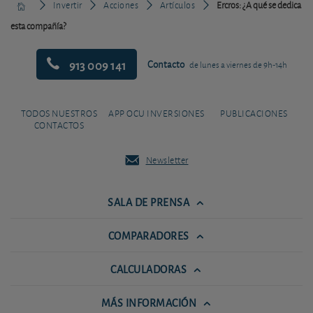
Invertir
Acciones
Artículos
Ercros: ¿A qué se dedica
esta compañía?
913 009 141
Contacto
de lunes a viernes de 9h-14h
TODOS NUESTROS
APP OCU INVERSIONES
PUBLICACIONES
CONTACTOS
Newsletter
SALA DE PRENSA
COMPARADORES
CALCULADORAS
MÁS INFORMACIÓN