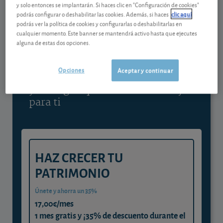
y solo entonces se implantarán. Si haces clic en "Configuración de cookies"
podrás configurar o deshabilitar las cookies. Además, si haces
clic aquí
podrás ver la política de cookies y configurarlas o deshabilitarlas en
Contenido reservado a SOCIOS
cualquier momento. Este banner se mantendrá activo hasta que ejecutes
alguna de estas dos opciones.
Gestiona tu dinero con visión
Opciones
experta
Aceptar y continuar
y consigue que cada euro trabaje
para ti
HAZ CRECER TU
PATRIMONIO
Únete y ahorra un 35%
17,00€/mes
1 mes gratis y ¡35% de descuento durante el