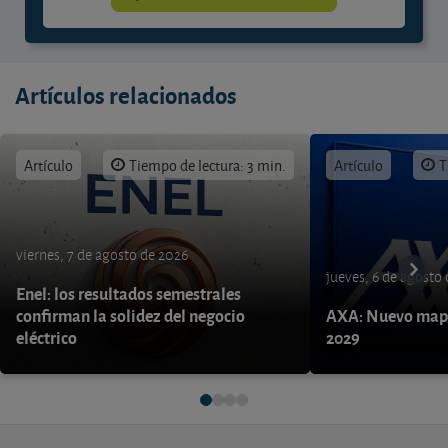
Artículos relacionados
Artículo
Tiempo de lectura: 3 min.
Artículo
T
viernes, 7 de agosto de 2026
jueves, 6 de agosto
Enel: los resultados semestrales
confirman la solidez del negocio
AXA: Nuevo mapa
eléctrico
2029