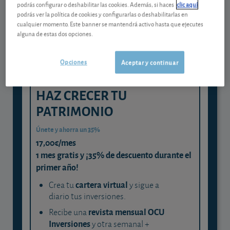
podrás configurar o deshabilitar las cookies. Además, si haces
clic aquí
experta
podrás ver la política de cookies y configurarlas o deshabilitarlas en
cualquier momento. Este banner se mantendrá activo hasta que ejecutes
y consigue que cada euro trabaje
alguna de estas dos opciones.
para ti
Opciones
Aceptar y continuar
HAZ CRECER TU
PATRIMONIO
Únete y ahorra un 35%
17,00€/mes
1 mes gratis y ¡35% de descuento durante el
primer año!
cartera virtual
Crea tu
y sigue a
diario tus inversiones.
revista mensual OCU
Recibe una
Inversiones
y otra semanal +