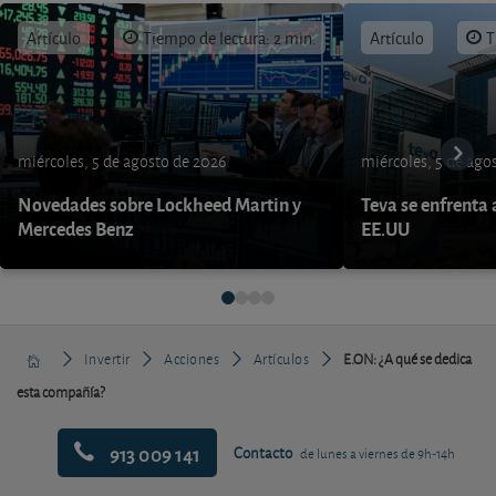
Artículo
Tiempo de lectura: 2 min.
Artículo
T
miércoles, 5 de agosto de 2026
miércoles, 5 de ago
Novedades sobre Lockheed Martin y
Teva se enfrenta 
Mercedes Benz
EE.UU
Invertir
Acciones
Artículos
E.ON: ¿A qué se dedica
esta compañía?
913 009 141
Contacto
de lunes a viernes de 9h-14h