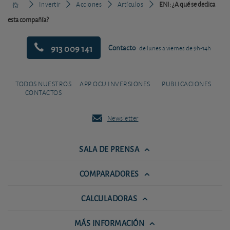
Invertir
Acciones
Artículos
ENI: ¿A qué se dedica
esta compañía?
913 009 141
Contacto
de lunes a viernes de 9h-14h
TODOS NUESTROS
APP OCU INVERSIONES
PUBLICACIONES
CONTACTOS
Newsletter
SALA DE PRENSA
COMPARADORES
CALCULADORAS
MÁS INFORMACIÓN