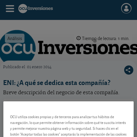
Análisis
Tiempo de lectura: 1 min.
Publicado el
01 enero 2014
OCU Inversiones
ENI: ¿A qué se dedica esta compañía?
Breve descripción del negocio de esta compañía.
ENI
23,28 EUR
IT0003132476
OCU utiliza cookies propias y de terceros para analizar tus hábitos de
-0,12 EUR (-0,51 %)
07/08/2026 Milán
navegación, lo que permite obtener información sobre qué te suscita interés
y permite mejorar nuestra página web y tu seguridad. Si haces clic en el
Ver detalladamente
botón "Aceptar todas las cookies" aceptarás la implementación de las cookies