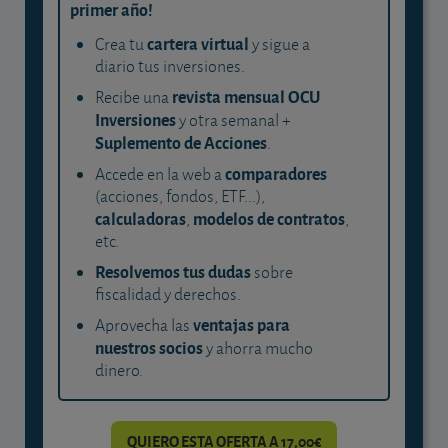
primer año!
cartera virtual
Crea tu
y sigue a
diario tus inversiones.
revista mensual OCU
Recibe una
Inversiones
y otra semanal +
Suplemento de Acciones
.
comparadores
Accede en la web a
(acciones, fondos, ETF...),
calculadoras
modelos de contratos
,
,
etc.
Resolvemos tus dudas
sobre
fiscalidad y derechos.
ventajas para
Aprovecha las
nuestros socios
y ahorra mucho
dinero.
QUIERO ESTA OFERTA A 17,00€