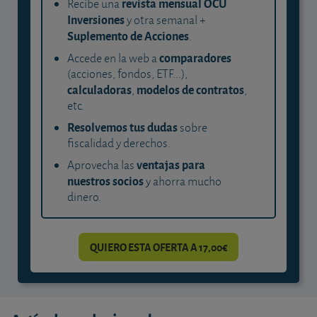
revista mensual OCU
Recibe una
Inversiones
y otra semanal +
Suplemento de Acciones
.
comparadores
Accede en la web a
(acciones, fondos, ETF...),
calculadoras
modelos de contratos
,
,
etc.
Resolvemos tus dudas
sobre
fiscalidad y derechos.
ventajas para
Aprovecha las
nuestros socios
y ahorra mucho
dinero.
QUIERO ESTA OFERTA A 17,00€