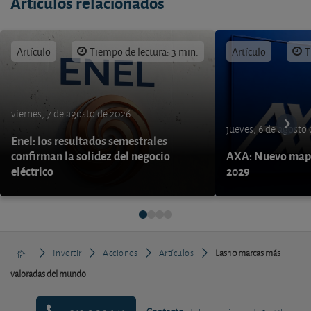
Artículos relacionados
Artículo
Tiempo de lectura: 3 min.
Artículo
T
viernes, 7 de agosto de 2026
jueves, 6 de agosto
Enel: los resultados semestrales
confirman la solidez del negocio
AXA: Nuevo mapa
eléctrico
2029
Invertir
Acciones
Artículos
Las 10 marcas más
valoradas del mundo