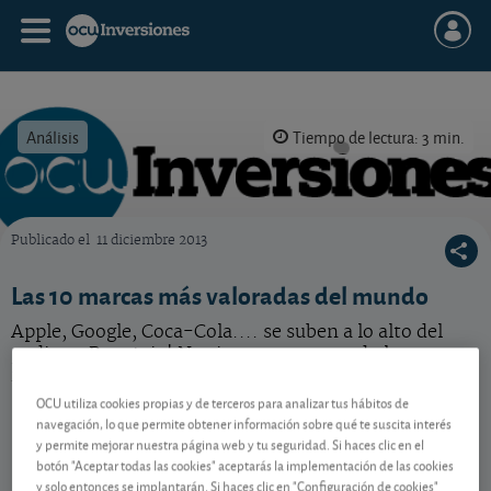
Análisis
Tiempo de lectura: 3 min.
Publicado el
11 diciembre 2013
OCU Inversiones
Las 10 marcas más valoradas del mundo
Apple, Google, Coca-Cola.... se suben a lo alto del
podium. Pero ¡ojo! No siempre es oro todo lo que
reluce.
OCU utiliza cookies propias y de terceros para analizar tus hábitos de
navegación, lo que permite obtener información sobre qué te suscita interés
y permite mejorar nuestra página web y tu seguridad. Si haces clic en el
Contenido reservado a SOCIOS
botón "Aceptar todas las cookies" aceptarás la implementación de las cookies
y solo entonces se implantarán. Si haces clic en "Configuración de cookies"