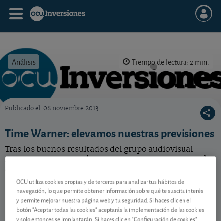
Análisis
Tiempo de lectura: 2 min.
Publicado el
08 noviembre 2013
OCU Inversiones
Time Warner: elevamos nuestras previsiones
Tras los buenos resultados del grupo audiovisual
norteamericano en el tercer trimestre, revisamos al
alza nuestra previsión de beneficio por acción.
OCU utiliza cookies propias y de terceros para analizar tus hábitos de
navegación, lo que permite obtener información sobre qué te suscita interés
y permite mejorar nuestra página web y tu seguridad. Si haces clic en el
Contenido reservado a SOCIOS
botón "Aceptar todas las cookies" aceptarás la implementación de las cookies
y solo entonces se implantarán. Si haces clic en "Configuración de cookies"