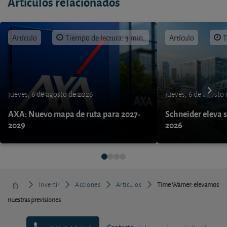
Artículos relacionados
Artículo
Tiempo de lectura: 3 min.
Artículo
T
jueves, 6 de agosto de 2026
jueves, 6 de agosto
AXA: Nuevo mapa de ruta para 2027-
Schneider eleva s
2029
2026
Invertir
Acciones
Artículos
Time Warner: elevamos
nuestras previsiones