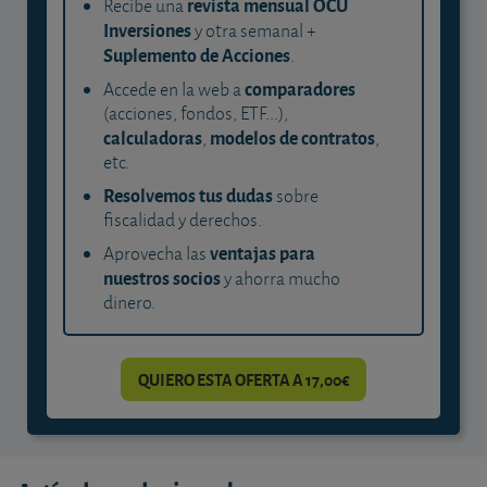
revista mensual OCU
Recibe una
Inversiones
y otra semanal +
Suplemento de Acciones
.
comparadores
Accede en la web a
(acciones, fondos, ETF...),
calculadoras
modelos de contratos
,
,
etc.
Resolvemos tus dudas
sobre
fiscalidad y derechos.
ventajas para
Aprovecha las
nuestros socios
y ahorra mucho
dinero.
QUIERO ESTA OFERTA A 17,00€