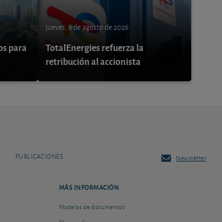
jueves, 6 de agosto de 2026
os para
TotalEnergies refuerza la
retribución al accionista
PUBLICACIONES
Newsletter
MÁS INFORMACIÓN
Modelos de documentos