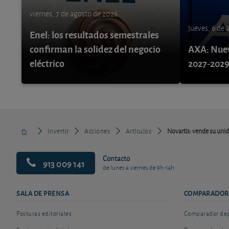
viernes, 7 de agosto de 2026
jueves, 6 de
Enel: los resultados semestrales
confirman la solidez del negocio
AXA: Nuev
eléctrico
2027-202
Invertir
Acciones
Artículos
Novartis: vende su unid
Contacto
913 009 141
de lunes a viernes de 9h-14h
SALA DE PRENSA
COMPARADOR
Posturas editoriales
Comparador depó