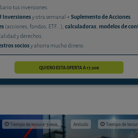
diario tus inversiones.
U Inversiones
Suplemento de Acciones
y otra semanal +
.
es
calculadoras
modelos de con
(acciones, fondos, ETF...),
,
calidad y derechos.
stros socios
y ahorra mucho dinero.
QUIERO ESTA OFERTA A 17,00€
Tiempo de lectura: 3 min.
Artículo
Tiempo de lectur