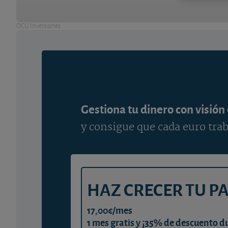
OCU Inversiones
Gestiona tu dinero con visión
y consigue que cada euro trab
HAZ CRECER TU P
17,00€/mes
1 mes gratis y ¡35% de descuento d