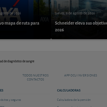
 agosto de 2026
jueves, 6 de agosto de 2026
o mapa de ruta para
Schneider eleva sus objetiv
9
2026
ad de diagnóstico de sangre
TODOS NUESTROS
APP OCU INVERSIONES
CONTACTOS
ES
CALCULADORAS
sitos y seguros
Calculadora de la pensión