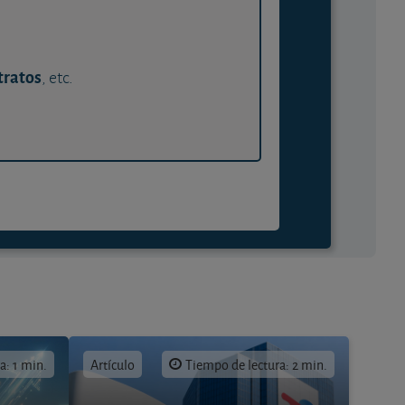
tratos
, etc.
a: 1 min.
Artículo
Tiempo de lectura: 2 min.