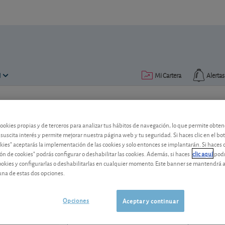
N
Mi Cartera
Alertas
Publicado el
15 noviembre 2013
lectura: 1 min.
cookies propias y de terceros para analizar tus hábitos de navegación, lo que permite obte
Novartis: vende su unidad d
 suscita interés y permite mejorar nuestra página web y tu seguridad. Si haces clic en el bo
okies" aceptarás la implementación de las cookies y solo entonces se implantarán. Si haces c
ón de cookies" podrás configurar o deshabilitar las cookies. Además, si haces
clic aquí
podr
El grupo farmacéutico suizo ha vendido 
cookies y configurarlas o deshabilitarlas en cualquier momento. Este banner se mantendrá 
de sangre. ¿Qué nos parece la operació
una de estas dos opciones.
Novartis
125,98 CHF
CH0012005267
Opciones
Aceptar y continuar
0,8 CHF (0,64 %)
07/08/2026 Zúrich