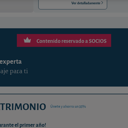
Ver detalladamente
Contenido reservado a SOCIOS
 experta
aje para ti
ATRIMONIO
Únete y ahorra un 35%
urante el primer año!