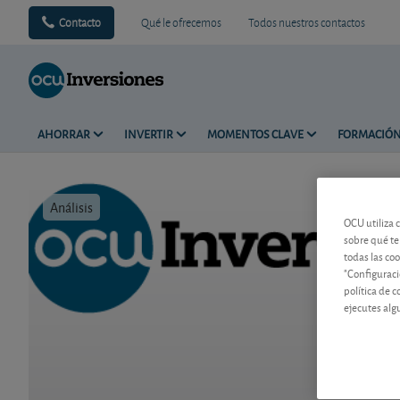
Contacto
Qué le ofrecemos
Todos nuestros contactos
AHORRAR
INVERTIR
MOMENTOS CLAVE
FORMACIÓ
Análisis
Tiempo de 
OCU utiliza 
sobre qué te
todas las co
"Configuraci
política de 
ejecutes alg