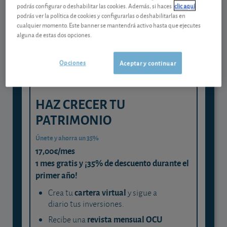
Gestiona tu dinero con visión
podrás configurar o deshabilitar las cookies. Además, si haces
clic aquí
experta
podrás ver la política de cookies y configurarlas o deshabilitarlas en
cualquier momento. Este banner se mantendrá activo hasta que ejecutes
y consigue que cada euro trabaje
alguna de estas dos opciones.
para ti
Opciones
Aceptar y continuar
HAZ CRECER TU
PATRIMONIO
Únete y ahorra un 35%
17,00€/mes
1 mes gratis y ¡35% de descuento durante el
primer año!
cartera virtual
Crea tu
y sigue a
diario tus inversiones.
revista mensual OCU
Recibe una