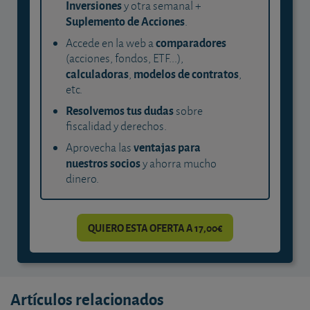
Inversiones
y otra semanal +
Suplemento de Acciones
.
comparadores
Accede en la web a
(acciones, fondos, ETF...),
calculadoras
modelos de contratos
,
,
etc.
Resolvemos tus dudas
sobre
fiscalidad y derechos.
ventajas para
Aprovecha las
nuestros socios
y ahorra mucho
dinero.
QUIERO ESTA OFERTA A 17,00€
Artículos relacionados