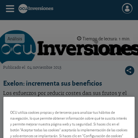
Análisis
Tiempo de lectura: 1 min.
Publicado el
04 noviembre 2013
OCU Inversiones
Exelon: incrementa sus beneficios
Los esfuerzos por reducir costes dan sus frutos y el
grupo norteamericano mejora sus resultados.
OCU utiliza cookies propias y de terceros para analizar tus hábitos de
navegación, lo que permite obtener información sobre qué te suscita interés
Contenido reservado a SOCIOS
y permite mejorar nuestra página web y tu seguridad. Si haces clic en el
botón "Aceptar todas las cookies" aceptarás la implementación de las cookies
y solo entonces se implantarán. Si haces clic en "Configuración de cookies"