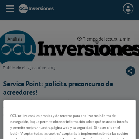
Análisis
Tiempo de lectura: 2 min.
Publicado el
25 octubre 2013
OCU Inversiones
Service Point: ¡solicita preconcurso de
acreedores!
La compañía española está al borde de la quiebra y
tiene cuatro meses para encontrar una solución a sus
deudas. ¿Qué hacer?
OCU utiliza cookies propias y de terceros para analizar tus hábitos de
navegación, lo que permite obtener información sobre qué te suscita interés
y permite mejorar nuestra página web y tu seguridad. Si haces clic en el
botón "Aceptar todas las cookies" aceptarás la implementación de las cookies
Contenido reservado a SOCIOS
y solo entonces se implantarán. Si haces clic en "Configuración de cookies"