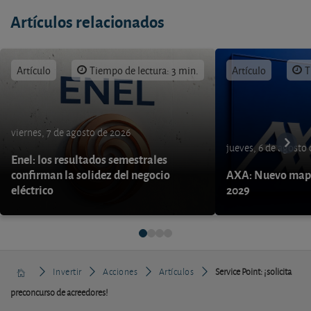
Artículos relacionados
Artículo
Tiempo de lectura: 3 min.
Artículo
T
viernes, 7 de agosto de 2026
jueves, 6 de agosto
Enel: los resultados semestrales
confirman la solidez del negocio
AXA: Nuevo mapa
eléctrico
2029
Invertir
Acciones
Artículos
Service Point: ¡solicita
preconcurso de acreedores!