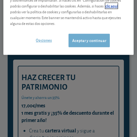
podrás configurar o deshabilitar las cookies. Además, si haces
clic aquí
podrás ver la política de cookies y configurarlas o deshabilitarlas en
Gestiona tu dinero con visión
cualquier momento. Este banner se mantendrá activo hasta que ejecutes
alguna de estas dos opciones.
experta
y consigue que cada euro trabaje
Opciones
Aceptar y continuar
para ti
HAZ CRECER TU
PATRIMONIO
Únete y ahorra un 35%
17,00€/mes
1 mes gratis y ¡35% de descuento durante el
primer año!
cartera virtual
Crea tu
y sigue a