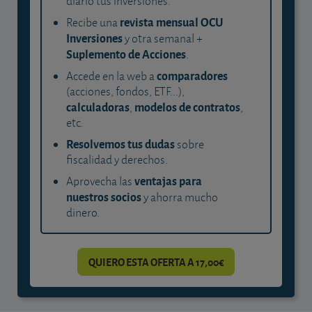
diario tus inversiones.
revista mensual OCU
Recibe una
Inversiones
y otra semanal +
Suplemento de Acciones
.
comparadores
Accede en la web a
(acciones, fondos, ETF...),
calculadoras
modelos de contratos
,
,
etc.
Resolvemos tus dudas
sobre
fiscalidad y derechos.
ventajas para
Aprovecha las
nuestros socios
y ahorra mucho
dinero.
QUIERO ESTA OFERTA A 17,00€