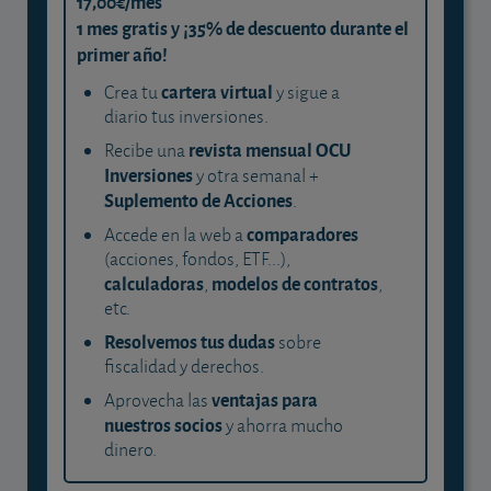
17,00€/mes
1 mes gratis y ¡35% de descuento durante el
primer año!
cartera virtual
Crea tu
y sigue a
diario tus inversiones.
revista mensual OCU
Recibe una
Inversiones
y otra semanal +
Suplemento de Acciones
.
comparadores
Accede en la web a
(acciones, fondos, ETF...),
calculadoras
modelos de contratos
,
,
etc.
Resolvemos tus dudas
sobre
fiscalidad y derechos.
ventajas para
Aprovecha las
nuestros socios
y ahorra mucho
dinero.