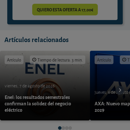
QUIERO ESTA OFERTA A 17,00€
Artículos relacionados
Artículo
Tiempo de lectura: 3 min.
Artículo
T
viernes, 7 de agosto de 2026
jueves, 6 de agosto
Enel: los resultados semestrales
confirman la solidez del negocio
AXA: Nuevo mapa
eléctrico
2029