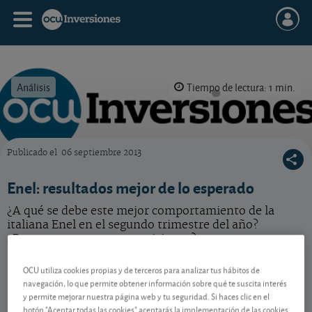
Análisis
Tiempo de lectura: 1 min.
Publicado el
06 septiembre 2013
OCU Inversiones
Enel: resultados mejor de lo esperado
¿A qué se debe este mejor comportamiento de la
italiana Enel en el segundo trimestre del año?
¿Retocamos nuestras previsiones?
Enel
9,898 EUR
OCU utiliza cookies propias y de terceros para analizar tus hábitos de
navegación, lo que permite obtener información sobre qué te suscita interés
IT0003128367
y permite mejorar nuestra página web y tu seguridad. Si haces clic en el
-0,073 EUR (-0,73 %)
07/08/2026 Milán
botón "Aceptar todas las cookies" aceptarás la implementación de las cookies