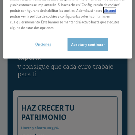
y solo entonces se implantarán. Si haces clic en "Configuración de cookies"
Ver detalladamente
podrás configurar o deshabilitar las cookies. Además, si haces
clic aquí
podrás ver la política de cookies y configurarlas o deshabilitarlas en
cualquier momento. Este banner se mantendrá activo hasta que ejecutes
alguna de estas dos opciones.
Contenido reservado a SOCIOS
Opciones
Aceptar y continuar
Gestiona tu dinero con visión
experta
y consigue que cada euro trabaje
para ti
HAZ CRECER TU
PATRIMONIO
Únete y ahorra un 35%