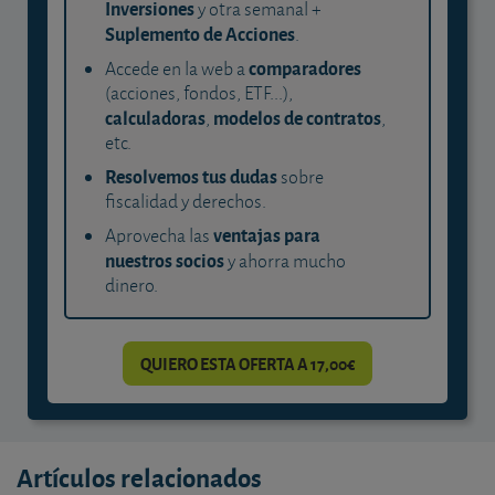
Inversiones
y otra semanal +
Suplemento de Acciones
.
comparadores
Accede en la web a
(acciones, fondos, ETF...),
calculadoras
modelos de contratos
,
,
etc.
Resolvemos tus dudas
sobre
fiscalidad y derechos.
ventajas para
Aprovecha las
nuestros socios
y ahorra mucho
dinero.
QUIERO ESTA OFERTA A 17,00€
Artículos relacionados