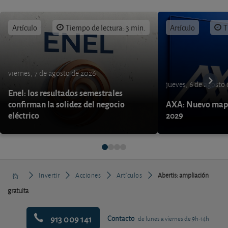
Artículo
Tiempo de lectura: 3 min.
Artículo
T
viernes, 7 de agosto de 2026
jueves, 6 de agosto
Enel: los resultados semestrales
confirman la solidez del negocio
AXA: Nuevo mapa
eléctrico
2029
Invertir
Acciones
Artículos
Abertis: ampliación
gratuita
913 009 141
Contacto
de lunes a viernes de 9h-14h