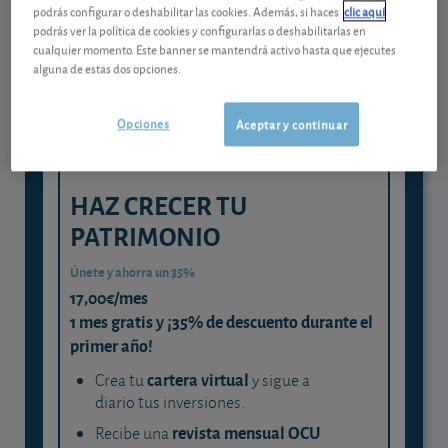
Gestiona tu dinero con visión
podrás configurar o deshabilitar las cookies. Además, si haces
clic aquí
experta
podrás ver la política de cookies y configurarlas o deshabilitarlas en
cualquier momento. Este banner se mantendrá activo hasta que ejecutes
y consigue que cada euro trabaje
alguna de estas dos opciones.
para ti
Opciones
Aceptar y continuar
HAZ CRECER TU
PATRIMONIO
Únete y ahorra un 35%
17,00€/mes
1 mes gratis y ¡35% de descuento durante el
primer año!
cartera virtual
Crea tu
y sigue a
diario tus inversiones.
revista mensual OCU
Recibe una