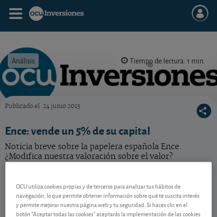
Análisis
Tiempo de lectura: 1 min.
Publicado el
24 junio 2013
OCU Inversiones
Ence: vende un 5% de su capital
Noticia breve sobre la papelera española Ence.
¿Modifica nuestra valoración sobre el valor?
Ence Energia y Celulosa
2,60 EUR
OCU utiliza cookies propias y de terceros para analizar tus hábitos de
ES0130625512
navegación, lo que permite obtener información sobre qué te suscita interés
-0,024 EUR (-0,91 %)
07/08/2026 Madrid
y permite mejorar nuestra página web y tu seguridad. Si haces clic en el
botón "Aceptar todas las cookies" aceptarás la implementación de las cookies