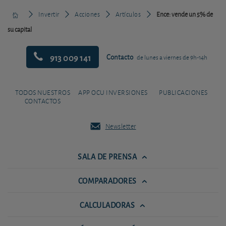
Invertir
Acciones
Artículos
Ence: vende un 5% de
su capital
913 009 141
Contacto
de lunes a viernes de 9h-14h
TODOS NUESTROS
APP OCU INVERSIONES
PUBLICACIONES
CONTACTOS
Newsletter
SALA DE PRENSA
COMPARADORES
CALCULADORAS