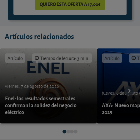
QUIERO ESTA OFERTA A 17,00€
Artículos relacionados
Artículo
Tiempo de lectura: 3 min.
Artículo
T
viernes, 7 de agosto de 2026
jueves, 6 de agosto
Enel: los resultados semestrales
confirman la solidez del negocio
AXA: Nuevo mapa
eléctrico
2029