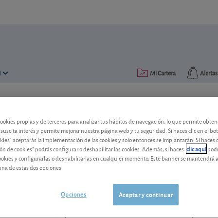
N
Mi Cartera
Alertas
Publicado el
13 mayo 2013
lectura: 2 min.
cookies propias y de terceros para analizar tus hábitos de navegación, lo que permite obte
Telefónica: el centro de grav
 suscita interés y permite mejorar nuestra página web y tu seguridad. Si haces clic en el bo
okies" aceptarás la implementación de las cookies y solo entonces se implantarán. Si haces c
ón de cookies" podrás configurar o deshabilitar las cookies. Además, si haces
clic aquí
podr
El operador de telecomunicaciones Tele
cookies y configurarlas o deshabilitarlas en cualquier momento. Este banner se mantendrá 
sin grandes novedades. ¿Y de cara al fu
una de estas dos opciones.
Telefónica
3,671 EUR
ES0178430E18
Opciones
Aceptar y continuar
-0,025 EUR (-0,68 %)
07/08/2026 Madrid