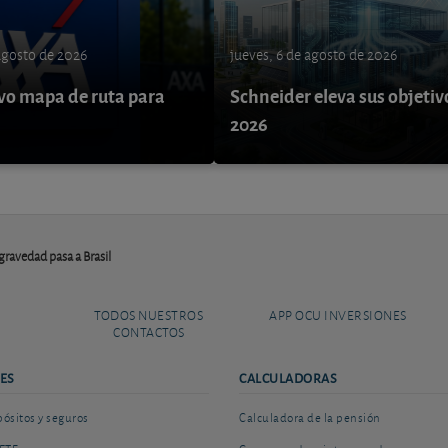
 agosto de 2026
jueves, 6 de agosto de 2026
o mapa de ruta para
Schneider eleva sus objetiv
9
2026
 gravedad pasa a Brasil
TODOS NUESTROS
APP OCU INVERSIONES
CONTACTOS
ES
CALCULADORAS
sitos y seguros
Calculadora de la pensión