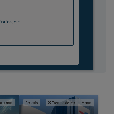
tratos
, etc.
a: 1 min.
Artículo
Tiempo de lectura: 2 min.