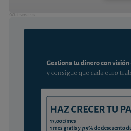
OCU Inversiones
Gestiona tu dinero con visión
y consigue que cada euro trab
HAZ CRECER TU P
17,00€/mes
1 mes gratis y ¡35% de descuento d