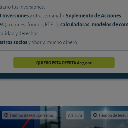
diario tus inversiones.
U Inversiones
Suplemento de Acciones
y otra semanal +
.
es
calculadoras
modelos de con
(acciones, fondos, ETF...),
,
calidad y derechos.
stros socios
y ahorra mucho dinero.
QUIERO ESTA OFERTA A 17,00€
Tiempo de lectura: 3 min.
Artículo
Tiempo de lectur