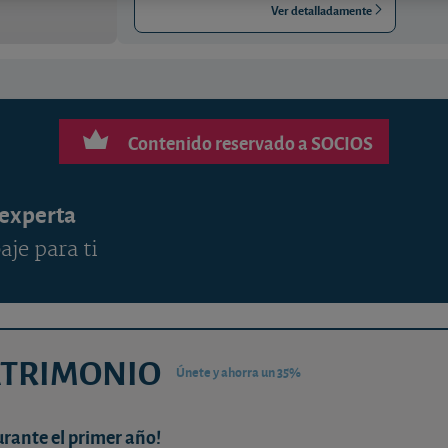
Ver detalladamente
Contenido reservado a SOCIOS
 experta
aje para ti
ATRIMONIO
Únete y ahorra un 35%
urante el primer año!