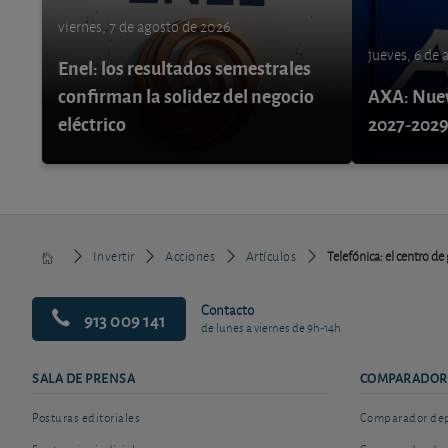
viernes, 7 de agosto de 2026
jueves, 6 de
Enel: los resultados semestrales
confirman la solidez del negocio
AXA: Nuev
eléctrico
2027-202
Invertir
Acciones
Artículos
Telefónica: el centro de
Contacto
913 009 141
de lunes a viernes de 9h-14h
SALA DE PRENSA
COMPARADOR
Posturas editoriales
Comparador depó