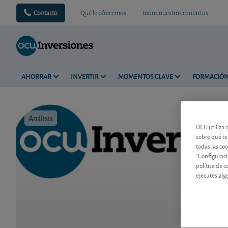
Contacto
Qué le ofrecemos
Todos nuestros contactos
AHORRAR
INVERTIR
MOMENTOS CLAVE
FORMACIÓ
Análisis
Tiempo de 
OCU utiliza 
sobre qué te
todas las co
"Configuraci
política de 
ejecutes alg