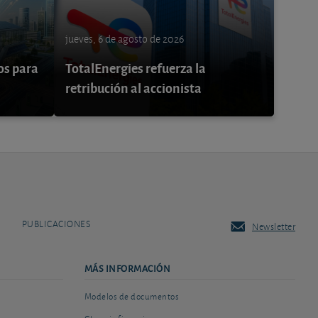
jueves, 6 de agosto de 2026
os para
TotalEnergies refuerza la
retribución al accionista
PUBLICACIONES
Newsletter
MÁS INFORMACIÓN
Modelos de documentos