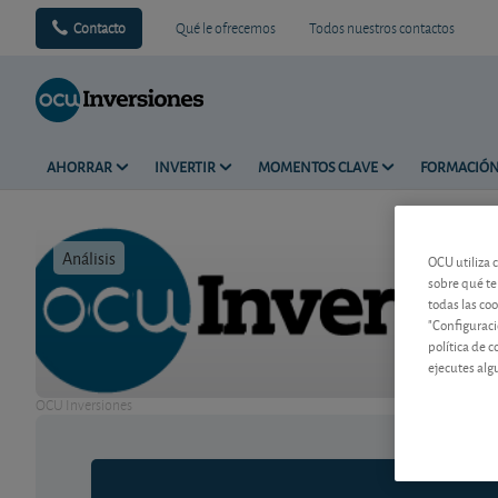
Contacto
Qué le ofrecemos
Todos nuestros contactos
AHORRAR
INVERTIR
MOMENTOS CLAVE
FORMACIÓ
Análisis
Tiempo de 
OCU utiliza 
sobre qué te
todas las co
"Configuraci
política de 
ejecutes alg
OCU Inversiones