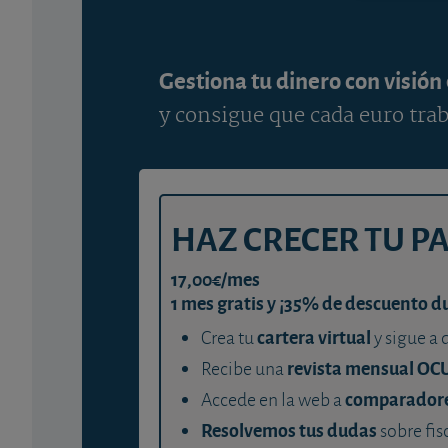
Gestiona tu dinero con visión
y consigue que cada euro trab
HAZ CRECER TU P
17,00€/mes
1 mes gratis y ¡35% de descuento d
cartera virtual
Crea tu
y sigue a 
revista mensual OC
Recibe una
comparador
Accede en la web a
Resolvemos tus dudas
sobre fis