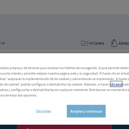
N
Mi Cartera
Alertas
Publicado el
03 mayo 2013
lectura: 1 min.
cookies propias y de terceros para analizar tus hábitos de navegación, lo que permite obte
 suscita interés y permite mejorar nuestra página web y tu seguridad. Si haces clic en el bo
Santander Brasil: la ralentiz
okies" aceptarás la implementación de las cookies y solo entonces se implantarán. Si haces c
ón de cookies" podrás configurar o deshabilitar las cookies. Además, si haces
clic aquí
podr
La filial brasileña del Banco Santander 
cookies y configurarlas o deshabilitarlas en cualquier momento. Este banner se mantendrá 
¿Se aprovechará del potencial de crecim
una de estas dos opciones.
Opciones
Aceptar y continuar