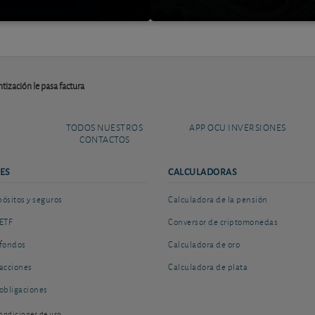
ntización le pasa factura
TODOS NUESTROS
APP OCU INVERSIONES
CONTACTOS
ES
CALCULADORAS
sitos y seguros
Calculadora de la pensión
ETF
Conversor de criptomonedas
fondos
Calculadora de oro
acciones
Calculadora de plata
obligaciones
ondiciones de uso