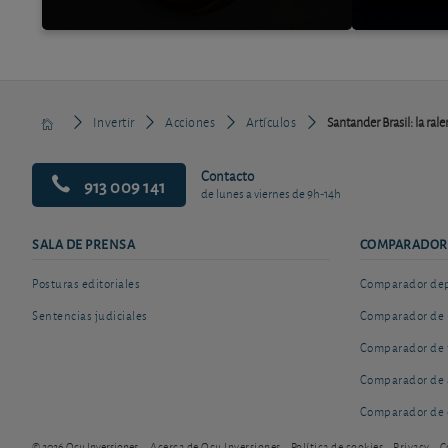
Invertir
Acciones
Artículos
Santander Brasil: la rale
Contacto
913 009 141
de lunes a viernes de 9h-14h
SALA DE PRENSA
COMPARADOR
Posturas editoriales
Comparador depó
Sentencias judiciales
Comparador de 
Comparador de 
Comparador de 
Comparador de 
© 2026 Ocu Inversiones
Acerca de Ocu Inversiones
Política de cookies
Privacy
C