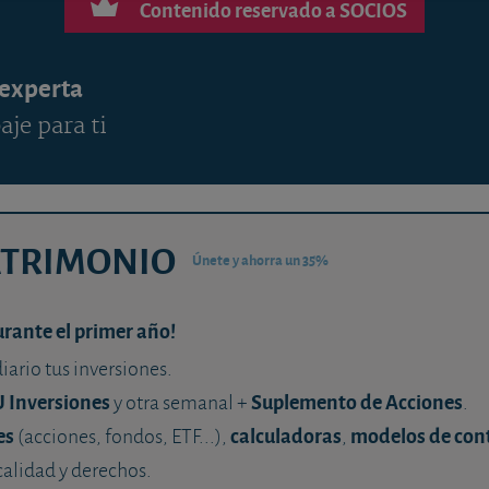
Contenido reservado a SOCIOS
 experta
aje para ti
ATRIMONIO
Únete y ahorra un 35%
urante el primer año!
diario tus inversiones.
U Inversiones
Suplemento de Acciones
y otra semanal +
.
es
calculadoras
modelos de con
(acciones, fondos, ETF...),
,
calidad y derechos.