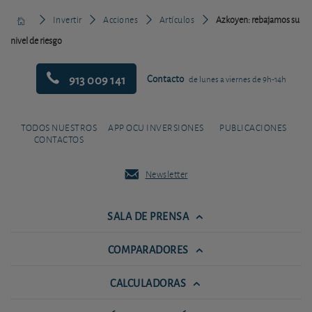
Invertir
Acciones
Artículos
Azkoyen: rebajamos su
nivel de riesgo
913 009 141
Contacto
de lunes a viernes de 9h-14h
TODOS NUESTROS
APP OCU INVERSIONES
PUBLICACIONES
CONTACTOS
Newsletter
SALA DE PRENSA
COMPARADORES
CALCULADORAS