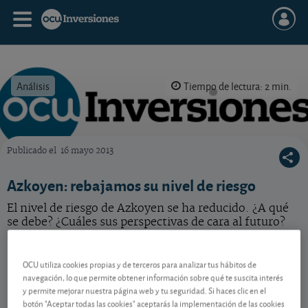
Análisis
Tiempo de lectura: 2 min.
Publicado el
16 mayo 2013
OCU Inversiones
Azkoyen: rebajamos su nivel de riesgo
El nivel de riesgo de Azkoyen se ha reducido. ¿A qué
se debe? ¿Cuáles sus perspectivas de cara al futuro?
Azkoyen
10,10 EUR
OCU utiliza cookies propias y de terceros para analizar tus hábitos de
ES0112458312
navegación, lo que permite obtener información sobre qué te suscita interés
-0,15 EUR (-1,46 %)
06/08/2026 Madrid
y permite mejorar nuestra página web y tu seguridad. Si haces clic en el
botón "Aceptar todas las cookies" aceptarás la implementación de las cookies