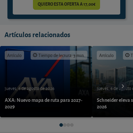
QUIERO ESTA OFERTA A 17,00€
Artículos relacionados
Artículo
Tiempo de lectura: 3 min.
Artículo
T
jueves, 6 de agosto de 2026
jueves, 6 de agosto
AXA: Nuevo mapa de ruta para 2027-
Schneider eleva s
2029
2026