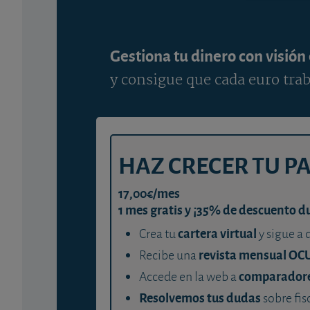
Gestiona tu dinero con visión
y consigue que cada euro trab
HAZ CRECER TU P
17,00€/mes
1 mes gratis y ¡35% de descuento d
cartera virtual
Crea tu
y sigue a 
revista mensual OC
Recibe una
comparador
Accede en la web a
Resolvemos tus dudas
sobre fis