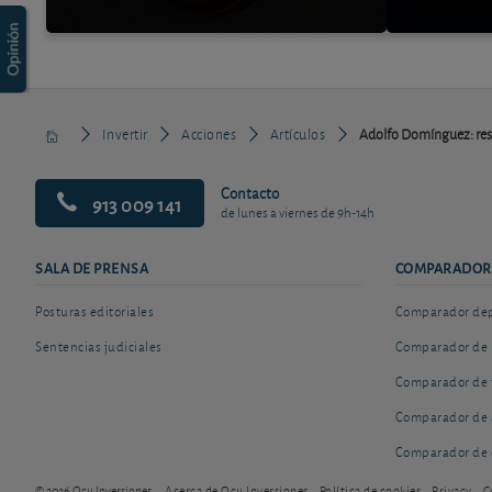
Invertir
Acciones
Artículos
Adolfo Domínguez: resu
Contacto
913 009 141
de lunes a viernes de 9h-14h
SALA DE PRENSA
COMPARADOR
Posturas editoriales
Comparador depó
Sentencias judiciales
Comparador de 
Comparador de 
Comparador de 
Comparador de 
© 2026 Ocu Inversiones
Acerca de Ocu Inversiones
Política de cookies
Privacy
C