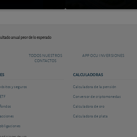
ltado anual peor de lo esperado
TODOS NUESTROS
APP OCU INVERSIONES
CONTACTOS
ES
CALCULADORAS
sitos y seguros
Calculadora de la pensión
ETF
Conversor de criptomonedas
fondos
Calculadora de oro
acciones
Calculadora de plata
obligaciones
ondiciones de uso