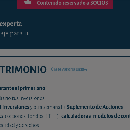
Contenido reservado a SOCIOS
 experta
aje para ti
ATRIMONIO
Únete y ahorra un 35%
urante el primer año!
diario tus inversiones.
U Inversiones
Suplemento de Acciones
y otra semanal +
.
es
calculadoras
modelos de con
(acciones, fondos, ETF...),
,
calidad y derechos.