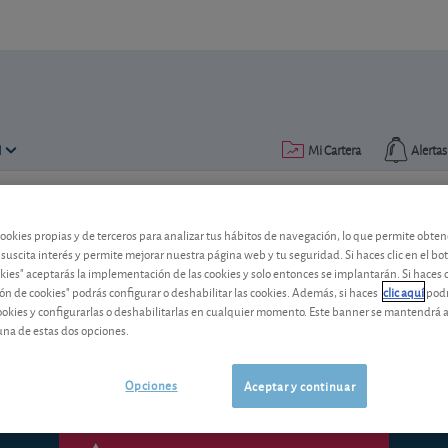
N
Mi Cartera
Alertas
Publicado el
08 mayo 2013
lectura: 2 min.
cookies propias y de terceros para analizar tus hábitos de navegación, lo que permite obte
 suscita interés y permite mejorar nuestra página web y tu seguridad. Si haces clic en el bo
Adolfo Domínguez: resultado
okies" aceptarás la implementación de las cookies y solo entonces se implantarán. Si haces c
ón de cookies" podrás configurar o deshabilitar las cookies. Además, si haces
clic aquí
podr
La compañía de moda Adolfo Domínguez p
cookies y configurarlas o deshabilitarlas en cualquier momento. Este banner se mantendrá 
2012/2013. La crisis le pasa factura.
una de estas dos opciones.
Opciones
Aceptar y continuar