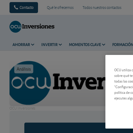
Contacto
Qué le ofrecemos
Todos nuestros contactos
AHORRAR
INVERTIR
MOMENTOS CLAVE
FORMACIÓ
Análisis
Tiempo de 
OCU utiliza 
sobre qué te
todas las co
"Configuraci
política de 
ejecutes alg
OCU Inversiones