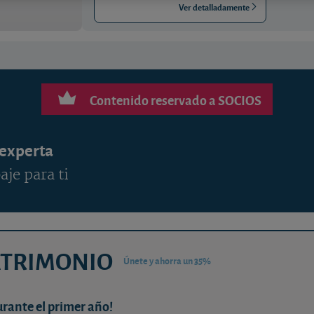
Ver detalladamente
Contenido reservado a SOCIOS
 experta
aje para ti
ATRIMONIO
Únete y ahorra un 35%
urante el primer año!