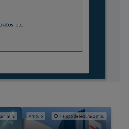
tratos
, etc.
a: 1 min.
Artículo
Tiempo de lectura: 2 min.