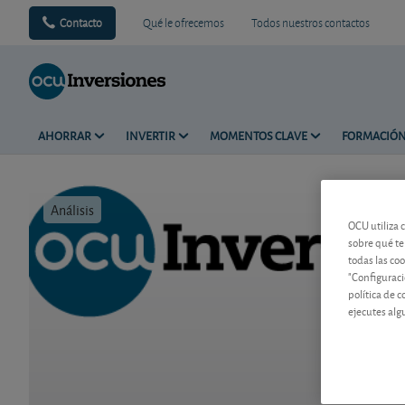
Contacto
Qué le ofrecemos
Todos nuestros contactos
AHORRAR
INVERTIR
MOMENTOS CLAVE
FORMACIÓ
Análisis
Tiempo de 
OCU utiliza 
sobre qué te
todas las co
"Configuraci
política de 
ejecutes alg