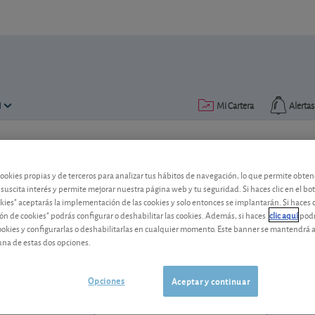
N
Mi Cartera
Alertas
Publicado el
15 abril 2013
lectura: 2 min.
cookies propias y de terceros para analizar tus hábitos de navegación, lo que permite obte
Vidrala: los rumores corpora
 suscita interés y permite mejorar nuestra página web y tu seguridad. Si haces clic en el bo
okies" aceptarás la implementación de las cookies y solo entonces se implantarán. Si haces c
ón de cookies" podrás configurar o deshabilitar las cookies. Además, si haces
clic aquí
podr
Tras los rumores especulativos que dispa
cookies y configurarlas o deshabilitarlas en cualquier momento. Este banner se mantendrá 
espera a este fabricante español de vidr
una de estas dos opciones.
Vidrala
88,00 EUR
ES0183746314
Opciones
Aceptar y continuar
-0,1 EUR (-0,11 %)
07/08/2026 Madrid