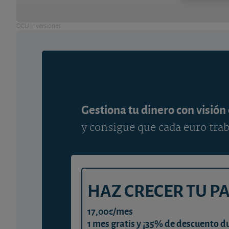
OCU Inversiones
Gestiona tu dinero con visión
y consigue que cada euro trab
HAZ CRECER TU P
17,00€/mes
1 mes gratis y ¡35% de descuento d