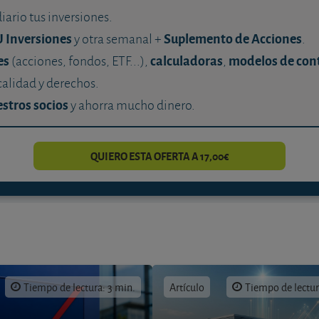
diario tus inversiones.
U Inversiones
Suplemento de Acciones
y otra semanal +
.
es
calculadoras
modelos de con
(acciones, fondos, ETF...),
,
calidad y derechos.
stros socios
y ahorra mucho dinero.
QUIERO ESTA OFERTA A 17,00€
Tiempo de lectura: 3 min.
Artículo
Tiempo de lectur