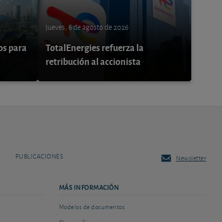
jueves, 6 de agosto de 2026
os para
TotalEnergies refuerza la
retribución al accionista
PUBLICACIONES
Newsletter
MÁS INFORMACIÓN
Modelos de documentos