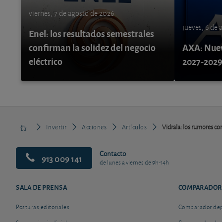
viernes, 7 de agosto de 2026
jueves, 6 de
Enel: los resultados semestrales
confirman la solidez del negocio
AXA: Nuev
eléctrico
2027-202
Invertir
Acciones
Artículos
Vidrala: los rumores cor
Contacto
913 009 141
de lunes a viernes de 9h-14h
SALA DE PRENSA
COMPARADOR
Posturas editoriales
Comparador depó