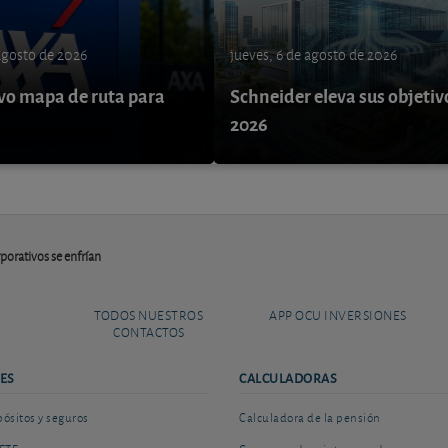
 agosto de 2026
jueves, 6 de agosto de 2026
o mapa de ruta para
Schneider eleva sus objetiv
9
2026
porativos se enfrían
TODOS NUESTROS
APP OCU INVERSIONES
CONTACTOS
ES
CALCULADORAS
sitos y seguros
Calculadora de la pensión