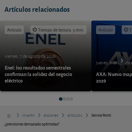
Artículos relacionados
Artículo
Tiempo de lectura: 3 min.
Artículo
T
viernes, 7 de agosto de 2026
jueves, 6 de agosto
Enel: los resultados semestrales
confirman la solidez del negocio
AXA: Nuevo mapa
eléctrico
2029
Invertir
Acciones
Artículos
Service Point:
¿previsiones demasiado optimistas?