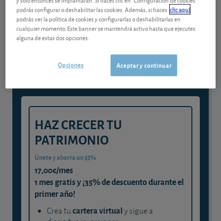
podrás configurar o deshabilitar las cookies. Además, si haces
clic aquí
podrás ver la política de cookies y configurarlas o deshabilitarlas en
Gestiona tu dinero con visión
cualquier momento. Este banner se mantendrá activo hasta que ejecutes
alguna de estas dos opciones.
experta
y consigue que cada euro trabaje
Opciones
Aceptar y continuar
para ti
HAZ CRECER TU
PATRIMONIO
Únete y ahorra un 35%
17,00€/mes
1 mes gratis y ¡35% de descuento durante el
primer año!
cartera virtual
Crea tu
y sigue a