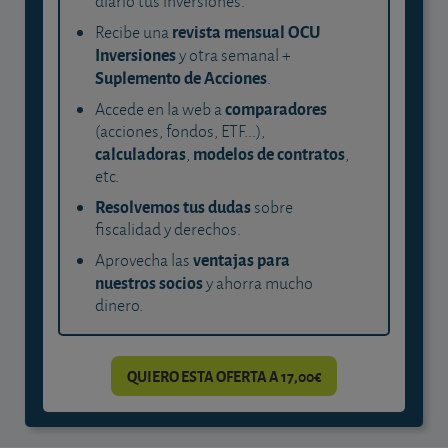
diario tus inversiones.
revista mensual OCU
Recibe una
Inversiones
y otra semanal +
Suplemento de Acciones
.
comparadores
Accede en la web a
(acciones, fondos, ETF...),
calculadoras
modelos de contratos
,
,
etc.
Resolvemos tus dudas
sobre
fiscalidad y derechos.
ventajas para
Aprovecha las
nuestros socios
y ahorra mucho
dinero.
QUIERO ESTA OFERTA A 17,00€