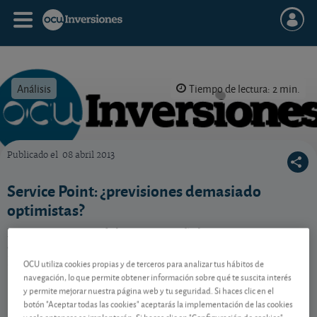
Análisis
Tiempo de lectura: 2 min.
Publicado el
08 abril 2013
OCU Inversiones
Service Point: ¿previsiones demasiado
optimistas?
Las perspectivas del grupo español Service Point para
el 2013 apuntan a una recuperación. ¿Los resultados
le darán la razón?
OCU utiliza cookies propias y de terceros para analizar tus hábitos de
navegación, lo que permite obtener información sobre qué te suscita interés
y permite mejorar nuestra página web y tu seguridad. Si haces clic en el
botón "Aceptar todas las cookies" aceptarás la implementación de las cookies
Contenido reservado a SOCIOS
y solo entonces se implantarán. Si haces clic en "Configuración de cookies"