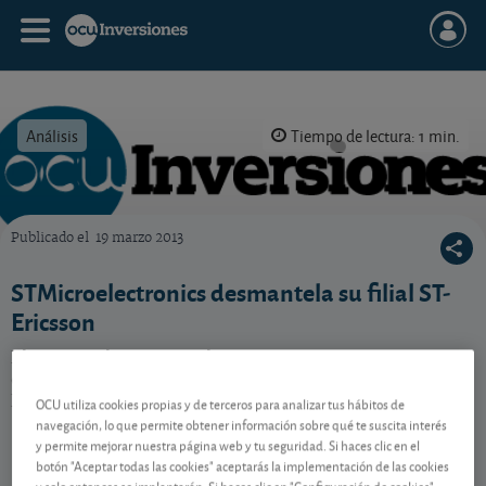
Análisis
Tiempo de lectura: 1 min.
Publicado el
19 marzo 2013
OCU Inversiones
STMicroelectronics desmantela su filial ST-
Ericsson
El grupo galo STMicroelectronics comunica su
decisión de desmantelar su filial coparticipada con
Ericsson.
OCU utiliza cookies propias y de terceros para analizar tus hábitos de
navegación, lo que permite obtener información sobre qué te suscita interés
y permite mejorar nuestra página web y tu seguridad. Si haces clic en el
botón "Aceptar todas las cookies" aceptarás la implementación de las cookies
Contenido reservado a SOCIOS
y solo entonces se implantarán. Si haces clic en "Configuración de cookies"