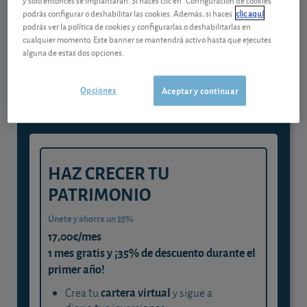
podrás configurar o deshabilitar las cookies. Además, si haces
clic aquí
podrás ver la política de cookies y configurarlas o deshabilitarlas en
Gestiona tu dinero con visión
cualquier momento. Este banner se mantendrá activo hasta que ejecutes
alguna de estas dos opciones.
experta
y consigue que cada euro trabaje
Opciones
Aceptar y continuar
para ti
HAZ CRECER TU
PATRIMONIO
Únete y ahorra un 35%
17,00€/mes
1 mes gratis y ¡35% de descuento durante el
primer año!
cartera virtual
Crea tu
y sigue a