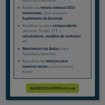
diario tus inversiones.
revista mensual OCU
Recibe una
Inversiones
y otra semanal +
Suplemento de Acciones
.
comparadores
Accede en la web a
(acciones, fondos, ETF...),
calculadoras
modelos de contratos
,
,
etc.
Resolvemos tus dudas
sobre
fiscalidad y derechos.
ventajas para
Aprovecha las
nuestros socios
y ahorra mucho
dinero.
QUIERO ESTA OFERTA A 17,00€