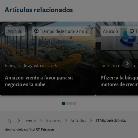
Artículos relacionados
Artículo
Tiempo de lectura: 2 min.
Artículo
T
lunes, 10 de agosto de 2026
lunes, 10 de agosto
Amazon: viento a favor para su
Pfizer: a la búsq
negocio en la nube
motores de creci
Invertir
Acciones
Artículos
STMicroelectronics
desmantela su filial ST-Ericsson