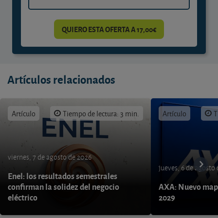
QUIERO ESTA OFERTA A 17,00€
Artículos relacionados
Artículo
Tiempo de lectura: 3 min.
Artículo
T
viernes, 7 de agosto de 2026
jueves, 6 de agosto
Enel: los resultados semestrales
confirman la solidez del negocio
AXA: Nuevo mapa
eléctrico
2029