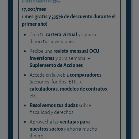
Únete y ahorra un 35%
17,00€/mes
1 mes gratis y ¡35% de descuento durante el
primer año!
cartera virtual
Crea tu
y sigue a
diario tus inversiones.
revista mensual OCU
Recibe una
Inversiones
y otra semanal +
Suplemento de Acciones
.
comparadores
Accede en la web a
(acciones, fondos, ETF...),
calculadoras
modelos de contratos
,
,
etc.
Resolvemos tus dudas
sobre
fiscalidad y derechos.
ventajas para
Aprovecha las
nuestros socios
y ahorra mucho
dinero.