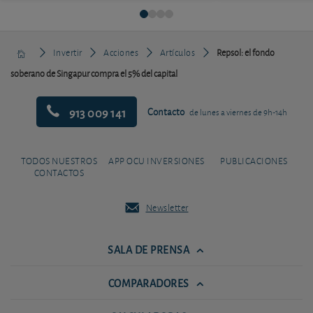
Invertir
Acciones
Artículos
Repsol: el fondo
soberano de Singapur compra el 5% del capital
913 009 141
Contacto
de lunes a viernes de 9h-14h
TODOS NUESTROS
APP OCU INVERSIONES
PUBLICACIONES
CONTACTOS
Newsletter
SALA DE PRENSA
COMPARADORES