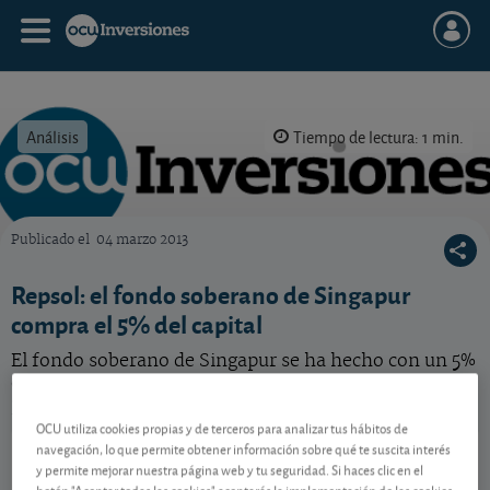
Análisis
Tiempo de lectura: 1 min.
Publicado el
04 marzo 2013
OCU Inversiones
Repsol: el fondo soberano de Singapur
compra el 5% del capital
El fondo soberano de Singapur se ha hecho con un 5%
del capital de las acciones de Repsol. ¿Buena noticia
para la compañía petrolera española?
OCU utiliza cookies propias y de terceros para analizar tus hábitos de
Repsol
25,28 EUR
navegación, lo que permite obtener información sobre qué te suscita interés
y permite mejorar nuestra página web y tu seguridad. Si haces clic en el
ES0173516115