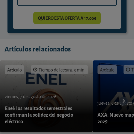
QUIERO ESTA OFERTA A 17,00€
Artículos relacionados
Artículo
Tiempo de lectura: 3 min.
Artículo
T
viernes, 7 de agosto de 2026
jueves, 6 de agosto
Enel: los resultados semestrales
confirman la solidez del negocio
AXA: Nuevo mapa
eléctrico
2029