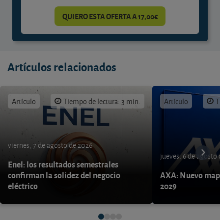
QUIERO ESTA OFERTA A 17,00€
Artículos relacionados
Artículo
Tiempo de lectura: 3 min.
Artículo
T
viernes, 7 de agosto de 2026
jueves, 6 de agosto
Enel: los resultados semestrales
confirman la solidez del negocio
AXA: Nuevo mapa
eléctrico
2029