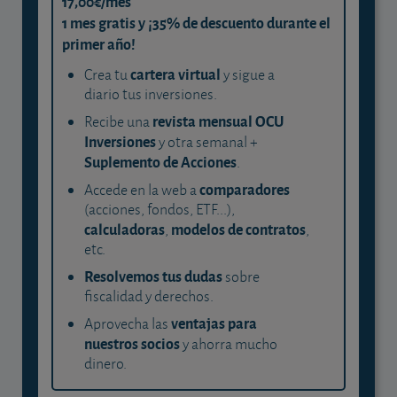
17,00€/mes
1 mes gratis y ¡35% de descuento durante el
primer año!
cartera virtual
Crea tu
y sigue a
diario tus inversiones.
revista mensual OCU
Recibe una
Inversiones
y otra semanal +
Suplemento de Acciones
.
comparadores
Accede en la web a
(acciones, fondos, ETF...),
calculadoras
modelos de contratos
,
,
etc.
Resolvemos tus dudas
sobre
fiscalidad y derechos.
ventajas para
Aprovecha las
nuestros socios
y ahorra mucho
dinero.