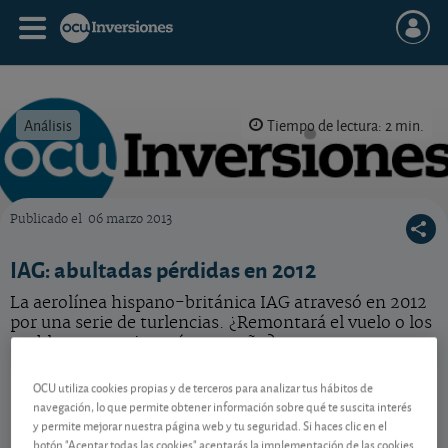
Análisis
Tiempo de lectura: 2 min.
Publicado el
06 marzo 2013
OCU Inversiones
IAG: abultadas pérdidas en 2012
La aerolínea hispano-británica IAG atravesó en 2012
por una serie de turlencias. ¿Remontará el vuelo o los
problemas continuarán este año?
IAG
5,158 EUR
OCU utiliza cookies propias y de terceros para analizar tus hábitos de
navegación, lo que permite obtener información sobre qué te suscita interés
ES0177542018
y permite mejorar nuestra página web y tu seguridad. Si haces clic en el
-0,044 EUR (-0,85 %)
07/08/2026 Madrid
botón "Aceptar todas las cookies" aceptarás la implementación de las cookies