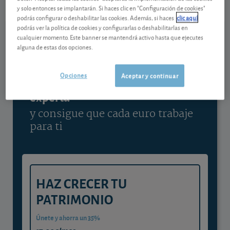
y solo entonces se implantarán. Si haces clic en "Configuración de cookies"
Ver detalladamente
podrás configurar o deshabilitar las cookies. Además, si haces
clic aquí
podrás ver la política de cookies y configurarlas o deshabilitarlas en
cualquier momento. Este banner se mantendrá activo hasta que ejecutes
alguna de estas dos opciones.
Contenido reservado a SOCIOS
Opciones
Aceptar y continuar
Gestiona tu dinero con visión
experta
y consigue que cada euro trabaje
para ti
HAZ CRECER TU
PATRIMONIO
Únete y ahorra un 35%