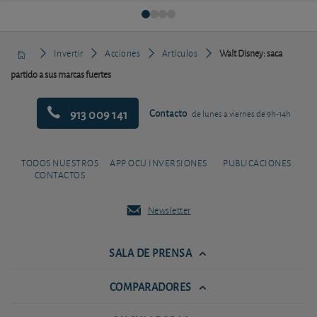
Invertir
Acciones
Artículos
Walt Disney: saca
partido a sus marcas fuertes
913 009 141
Contacto
de lunes a viernes de 9h-14h
TODOS NUESTROS
APP OCU INVERSIONES
PUBLICACIONES
CONTACTOS
Newsletter
SALA DE PRENSA
COMPARADORES