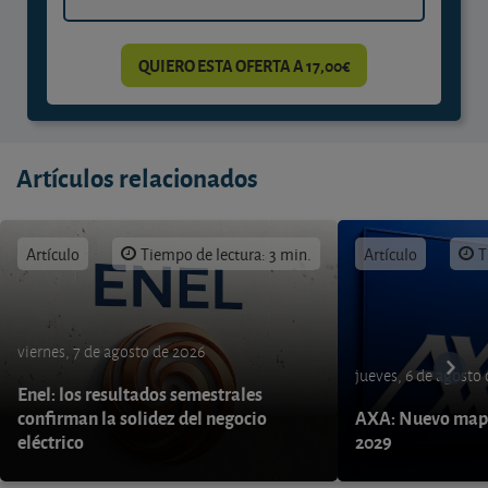
QUIERO ESTA OFERTA A 17,00€
Artículos relacionados
Artículo
Tiempo de lectura: 3 min.
Artículo
T
viernes, 7 de agosto de 2026
jueves, 6 de agosto
Enel: los resultados semestrales
confirman la solidez del negocio
AXA: Nuevo mapa
eléctrico
2029