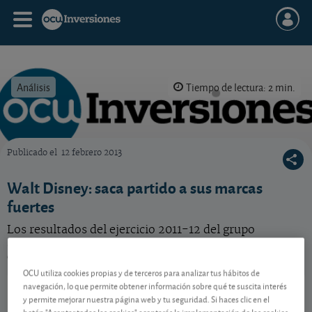
Análisis
Tiempo de lectura: 2 min.
Publicado el
12 febrero 2013
OCU Inversiones
Walt Disney: saca partido a sus marcas
fuertes
Los resultados del ejercicio 2011-12 del grupo
americano Walt Disney no nos han decepcionado.
Conózcalos en detalle.
OCU utiliza cookies propias y de terceros para analizar tus hábitos de
Walt Disney
104,91 USD
navegación, lo que permite obtener información sobre qué te suscita interés
y permite mejorar nuestra página web y tu seguridad. Si haces clic en el
US2546871060