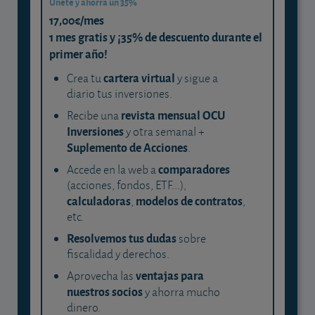
Únete y ahorra un 35%
17,00€/mes
1 mes gratis y ¡35% de descuento durante el
primer año!
cartera virtual
Crea tu
y sigue a
diario tus inversiones.
revista mensual OCU
Recibe una
Inversiones
y otra semanal +
Suplemento de Acciones
.
comparadores
Accede en la web a
(acciones, fondos, ETF...),
calculadoras
modelos de contratos
,
,
etc.
Resolvemos tus dudas
sobre
fiscalidad y derechos.
ventajas para
Aprovecha las
nuestros socios
y ahorra mucho
dinero.