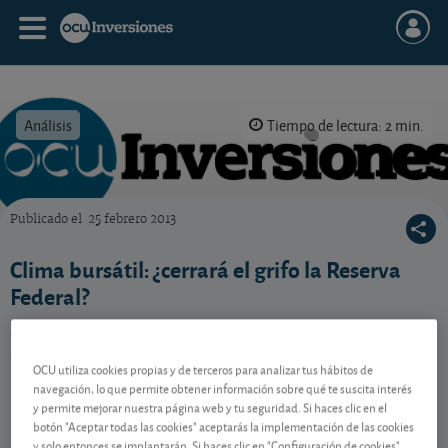
Análisis
Tiempo de lectura: 2 min.
Publicado el
25 febrero 2013
OCU Inversiones
Clima bursátil: ¿cerrará el grifo la Reserva
Federal?
Repasamos la semana bursátil y los resultados
anuales de algunas empresas de nuestra selección.
OCU utiliza cookies propias y de terceros para analizar tus hábitos de
navegación, lo que permite obtener información sobre qué te suscita interés
y permite mejorar nuestra página web y tu seguridad. Si haces clic en el
Contenido reservado a SOCIOS
botón "Aceptar todas las cookies" aceptarás la implementación de las cookies
y solo entonces se implantarán. Si haces clic en "Configuración de cookies"