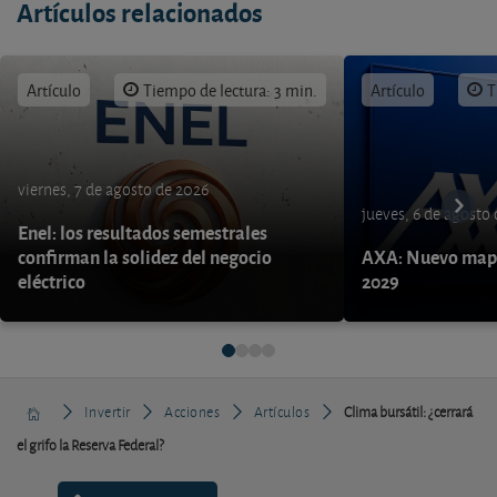
Artículos relacionados
Artículo
Tiempo de lectura: 3 min.
Artículo
T
viernes, 7 de agosto de 2026
jueves, 6 de agosto
Enel: los resultados semestrales
confirman la solidez del negocio
AXA: Nuevo mapa
eléctrico
2029
Invertir
Acciones
Artículos
Clima bursátil: ¿cerrará
el grifo la Reserva Federal?