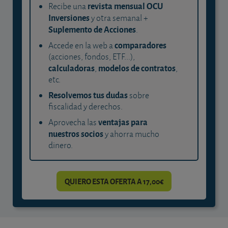
revista mensual OCU
Recibe una
Inversiones
y otra semanal +
Suplemento de Acciones
.
comparadores
Accede en la web a
(acciones, fondos, ETF...),
calculadoras
modelos de contratos
,
,
etc.
Resolvemos tus dudas
sobre
fiscalidad y derechos.
ventajas para
Aprovecha las
nuestros socios
y ahorra mucho
dinero.
QUIERO ESTA OFERTA A 17,00€