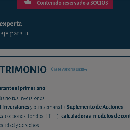
Contenido reservado a SOCIOS
 experta
aje para ti
ATRIMONIO
Únete y ahorra un 35%
urante el primer año!
diario tus inversiones.
U Inversiones
Suplemento de Acciones
y otra semanal +
.
es
calculadoras
modelos de con
(acciones, fondos, ETF...),
,
calidad y derechos.