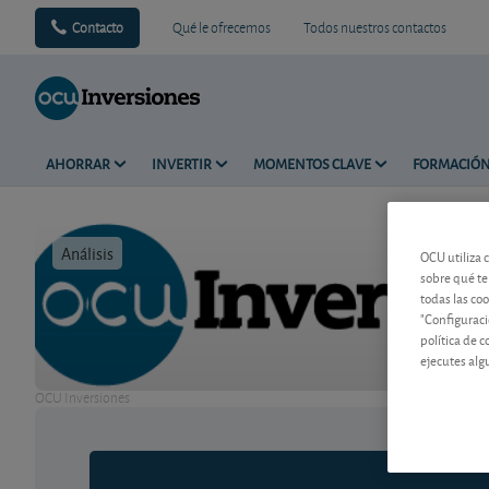
Contacto
Qué le ofrecemos
Todos nuestros contactos
AHORRAR
INVERTIR
MOMENTOS CLAVE
FORMACIÓ
Análisis
Tiempo de 
OCU utiliza 
sobre qué te
todas las co
"Configuraci
política de 
ejecutes alg
OCU Inversiones