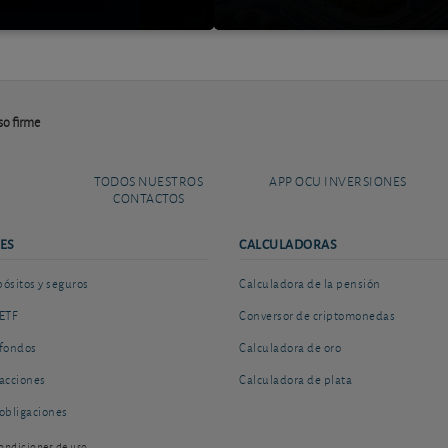
so firme
TODOS NUESTROS
APP OCU INVERSIONES
CONTACTOS
ES
CALCULADORAS
sitos y seguros
Calculadora de la pensión
ETF
Conversor de criptomonedas
fondos
Calculadora de oro
acciones
Calculadora de plata
obligaciones
ondiciones de uso