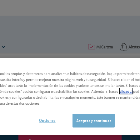
N
Mi Cartera
Alertas
Publicado el
08 enero 2013
lectura: 2 min.
cookies propias y de terceros para analizar tus hábitos de navegación, lo que permite obte
 suscita interés y permite mejorar nuestra página web y tu seguridad. Si haces clic en el bo
Teleflex: avanza con paso fi
okies" aceptarás la implementación de las cookies y solo entonces se implantarán. Si haces c
ón de cookies" podrás configurar o deshabilitar las cookies. Además, si haces
clic aquí
podr
El grupo farmacéutico mantiene unas bu
cookies y configurarlas o deshabilitarlas en cualquier momento. Este banner se mantendrá 
como para apostar por su compra?
una de estas dos opciones.
Opciones
Aceptar y continuar