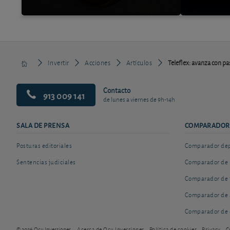
Invertir
Acciones
Artículos
Teleflex: avanza con pa
Contacto
913 009 141
de lunes a viernes de 9h-14h
SALA DE PRENSA
COMPARADOR
Posturas editoriales
Comparador depó
Sentencias judiciales
Comparador de 
Comparador de 
Comparador de 
Comparador de 
© 2026 Ocu Inversiones
Acerca de Ocu Inversiones
Política de cookies
Privacy
C