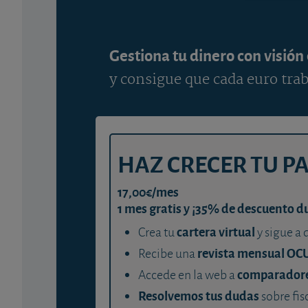
Gestiona tu dinero con visión
y consigue que cada euro trab
HAZ CRECER TU P
17,00€/mes
1 mes gratis y ¡35% de descuento d
cartera virtual
Crea tu
y sigue a 
revista mensual OC
Recibe una
comparador
Accede en la web a
Resolvemos tus dudas
sobre fis