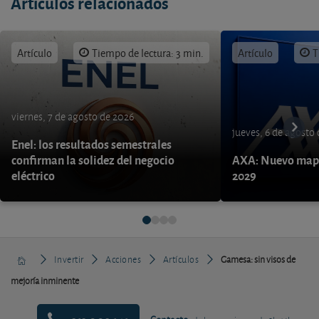
Artículos relacionados
Artículo
Tiempo de lectura: 3 min.
Artículo
T
viernes, 7 de agosto de 2026
jueves, 6 de agosto
Enel: los resultados semestrales
confirman la solidez del negocio
AXA: Nuevo mapa
eléctrico
2029
Invertir
Acciones
Artículos
Gamesa: sin visos de
mejoría inminente