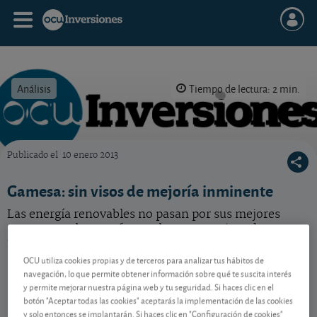
Análisis
Tiempo de lectura: 2 min.
Publicado el
10 enero 2013
OCU Inversiones
Gamesa: sin visos de mejoría inminente
Las energía renovables no pasan por sus mejores
momentos, lo que afecta a las perspectivas de
fabricantes de aerogeneradores como Gamesa.
OCU utiliza cookies propias y de terceros para analizar tus hábitos de
navegación, lo que permite obtener información sobre qué te suscita interés
y permite mejorar nuestra página web y tu seguridad. Si haces clic en el
Contenido reservado a SOCIOS
botón "Aceptar todas las cookies" aceptarás la implementación de las cookies
y solo entonces se implantarán. Si haces clic en "Configuración de cookies"