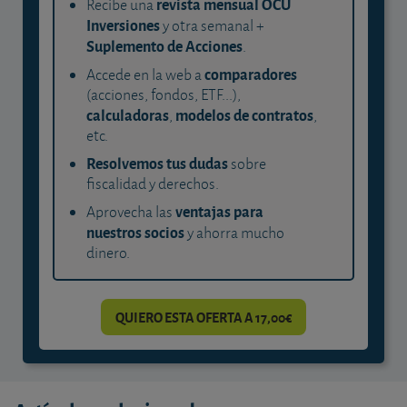
revista mensual OCU
Recibe una
Inversiones
y otra semanal +
Suplemento de Acciones
.
comparadores
Accede en la web a
(acciones, fondos, ETF...),
calculadoras
modelos de contratos
,
,
etc.
Resolvemos tus dudas
sobre
fiscalidad y derechos.
ventajas para
Aprovecha las
nuestros socios
y ahorra mucho
dinero.
QUIERO ESTA OFERTA A 17,00€