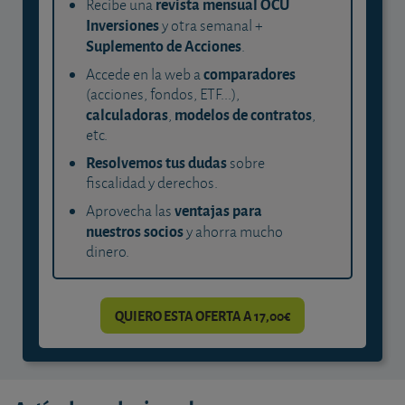
revista mensual OCU
Recibe una
Inversiones
y otra semanal +
Suplemento de Acciones
.
comparadores
Accede en la web a
(acciones, fondos, ETF...),
calculadoras
modelos de contratos
,
,
etc.
Resolvemos tus dudas
sobre
fiscalidad y derechos.
ventajas para
Aprovecha las
nuestros socios
y ahorra mucho
dinero.
QUIERO ESTA OFERTA A 17,00€