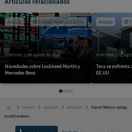
Artículos relacionados
Artículo
Tiempo de lectura: 2 min.
Artículo
T
miércoles, 5 de agosto de 2026
miércoles, 5 de ago
Novedades sobre Lockheed Martin y
Teva se enfrenta 
Mercedes Benz
EE.UU
Invertir
Acciones
Artículos
France Télécom: castigo
bursátil excesivo