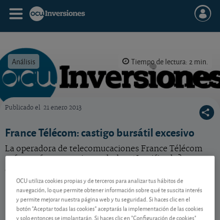
Análisis
Tiempo de lectura: 2 min.
Publicado el
21 enero 2013
OCU Inversiones
France Télécom: castigo bursátil excesivo
La operadora de telecomucaciones France Télécom
sufre un fuerte castigo en bolsa. ¿Justificado?
¿Atractiva compra?
OCU utiliza cookies propias y de terceros para analizar tus hábitos de
navegación, lo que permite obtener información sobre qué te suscita interés
y permite mejorar nuestra página web y tu seguridad. Si haces clic en el
Contenido reservado a SOCIOS
botón "Aceptar todas las cookies" aceptarás la implementación de las cookies
y solo entonces se implantarán. Si haces clic en "Configuración de cookies"