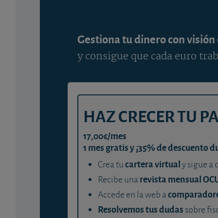
Gestiona tu dinero con visión
y consigue que cada euro trab
HAZ CRECER TU P
17,00€/mes
1 mes gratis y ¡35% de descuento d
cartera virtual
Crea tu
y sigue a 
revista mensual OC
Recibe una
comparador
Accede en la web a
Resolvemos tus dudas
sobre fis