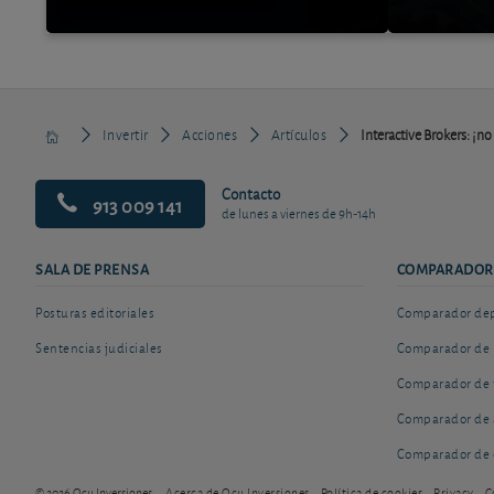
Invertir
Acciones
Artículos
Interactive Brokers: ¡no
Contacto
913 009 141
de lunes a viernes de 9h-14h
SALA DE PRENSA
COMPARADOR
Posturas editoriales
Comparador depó
Sentencias judiciales
Comparador de 
Comparador de 
Comparador de 
Comparador de 
© 2026 Ocu Inversiones
Acerca de Ocu Inversiones
Política de cookies
Privacy
C