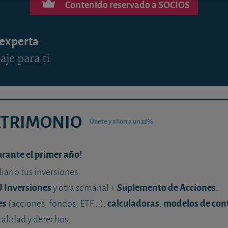
Contenido reservado a SOCIOS
 experta
aje para ti
ATRIMONIO
Únete y ahorra un 35%
urante el primer año!
diario tus inversiones.
U Inversiones
Suplemento de Acciones
y otra semanal +
.
es
calculadoras
modelos de con
(acciones, fondos, ETF...),
,
calidad y derechos.