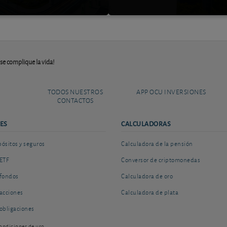
 se complique la vida!
TODOS NUESTROS
APP OCU INVERSIONES
CONTACTOS
ES
CALCULADORAS
sitos y seguros
Calculadora de la pensión
ETF
Conversor de criptomonedas
fondos
Calculadora de oro
acciones
Calculadora de plata
obligaciones
ondiciones de uso