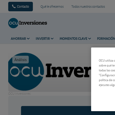
Contacto
Qué le ofrecemos
Todos nuestros contactos
AHORRAR
INVERTIR
MOMENTOS CLAVE
FORMACIÓ
Análisis
Tiempo de 
OCU utiliza 
sobre qué te
todas las co
"Configuraci
política de 
ejecutes alg
OCU Inversiones