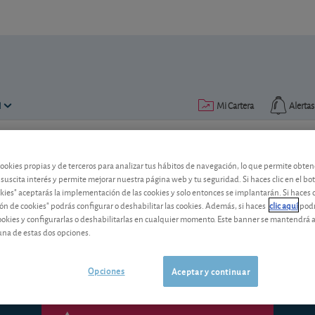
N
Mi Cartera
Alertas
Publicado el
12 diciembre 2012
lectura: 3 min.
cookies propias y de terceros para analizar tus hábitos de navegación, lo que permite obte
 suscita interés y permite mejorar nuestra página web y tu seguridad. Si haces clic en el bo
Interactive Brokers: ¡no se c
okies" aceptarás la implementación de las cookies y solo entonces se implantarán. Si haces c
ón de cookies" podrás configurar o deshabilitar las cookies. Además, si haces
clic aquí
podr
El hecho de que este intermediario teng
cookies y configurarlas o deshabilitarlas en cualquier momento. Este banner se mantendrá 
podría suponerle alguna que otra inco
una de estas dos opciones.
Opciones
Aceptar y continuar