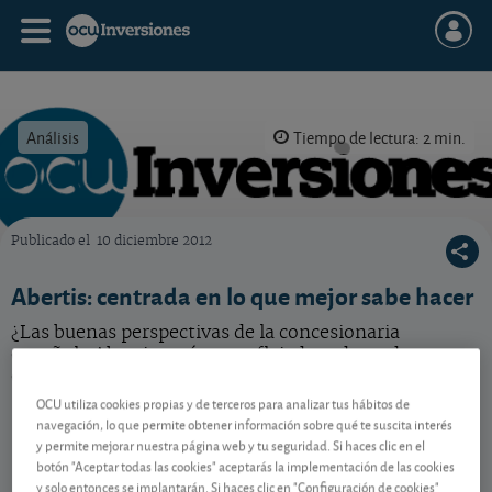
Análisis
Tiempo de lectura: 2 min.
Publicado el
10 diciembre 2012
OCU Inversiones
Abertis: centrada en lo que mejor sabe hacer
¿Las buenas perspectivas de la concesionaria
española Abertis están ya reflejadas adecuadamente
en la cotización?
OCU utiliza cookies propias y de terceros para analizar tus hábitos de
navegación, lo que permite obtener información sobre qué te suscita interés
y permite mejorar nuestra página web y tu seguridad. Si haces clic en el
Contenido reservado a SOCIOS
botón "Aceptar todas las cookies" aceptarás la implementación de las cookies
y solo entonces se implantarán. Si haces clic en "Configuración de cookies"