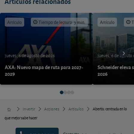
Artículos relacionados
Artículo
Tiempo de lectura: 3 min.
Artículo
T
jueves, 6 de agosto de 2026
jueves, 6 de agosto
AXA: Nuevo mapa de ruta para 2027-
Schneider eleva s
2029
2026
Invertir
Acciones
Artículos
Abertis: centrada en lo
que mejor sabe hacer