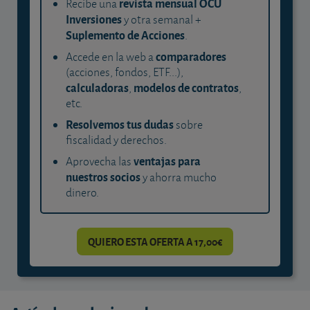
revista mensual OCU
Recibe una
Inversiones
y otra semanal +
Suplemento de Acciones
.
comparadores
Accede en la web a
(acciones, fondos, ETF...),
calculadoras
modelos de contratos
,
,
etc.
Resolvemos tus dudas
sobre
fiscalidad y derechos.
ventajas para
Aprovecha las
nuestros socios
y ahorra mucho
dinero.
QUIERO ESTA OFERTA A 17,00€