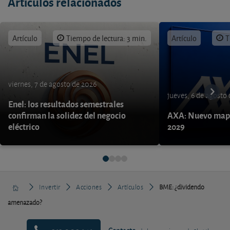
Artículos relacionados
Artículo
Tiempo de lectura: 3 min.
Artículo
T
viernes, 7 de agosto de 2026
jueves, 6 de agosto
Enel: los resultados semestrales
confirman la solidez del negocio
AXA: Nuevo mapa
eléctrico
2029
Invertir
Acciones
Artículos
BME: ¿dividendo
amenazado?