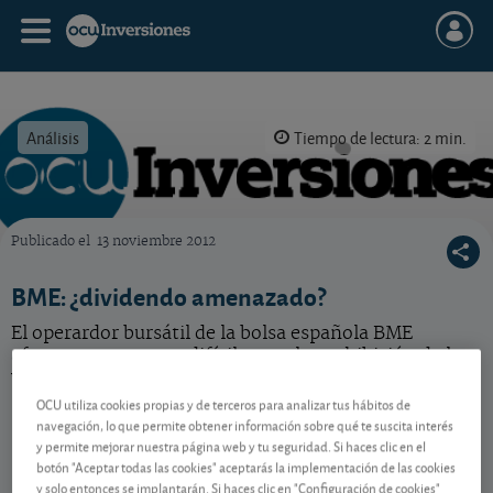
Análisis
Tiempo de lectura: 2 min.
Publicado el
13 noviembre 2012
OCU Inversiones
BME: ¿dividendo amenazado?
El operardor bursátil de la bolsa española BME
afronta unos meses difíciles por la prohibición de las
ventas a corto. ¿Pasará factura a su dividendo?
OCU utiliza cookies propias y de terceros para analizar tus hábitos de
navegación, lo que permite obtener información sobre qué te suscita interés
y permite mejorar nuestra página web y tu seguridad. Si haces clic en el
Contenido reservado a SOCIOS
botón "Aceptar todas las cookies" aceptarás la implementación de las cookies
y solo entonces se implantarán. Si haces clic en "Configuración de cookies"