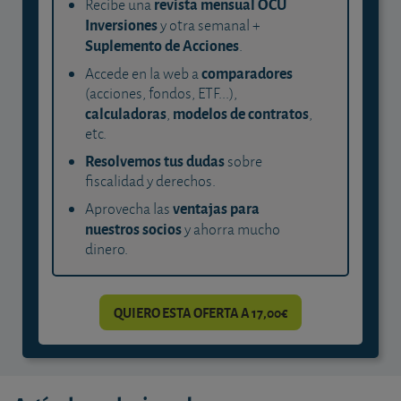
revista mensual OCU
Recibe una
Inversiones
y otra semanal +
Suplemento de Acciones
.
comparadores
Accede en la web a
(acciones, fondos, ETF...),
calculadoras
modelos de contratos
,
,
etc.
Resolvemos tus dudas
sobre
fiscalidad y derechos.
ventajas para
Aprovecha las
nuestros socios
y ahorra mucho
dinero.
QUIERO ESTA OFERTA A 17,00€