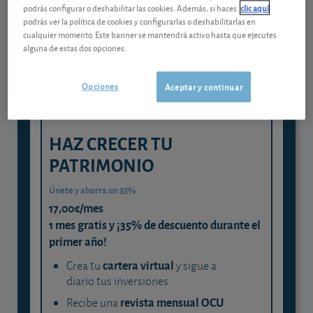
Gestiona tu dinero con visión
podrás configurar o deshabilitar las cookies. Además, si haces
clic aquí
experta
podrás ver la política de cookies y configurarlas o deshabilitarlas en
cualquier momento. Este banner se mantendrá activo hasta que ejecutes
y consigue que cada euro trabaje
alguna de estas dos opciones.
para ti
Opciones
Aceptar y continuar
HAZ CRECER TU
PATRIMONIO
Únete y ahorra un 35%
17,00€/mes
1 mes gratis y ¡35% de descuento durante el
primer año!
cartera virtual
Crea tu
y sigue a
diario tus inversiones.
revista mensual OCU
Recibe una