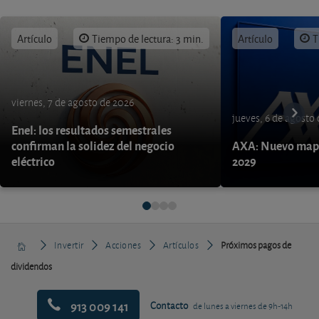
Artículo
Tiempo de lectura: 3 min.
Artículo
T
viernes, 7 de agosto de 2026
jueves, 6 de agosto
Enel: los resultados semestrales
confirman la solidez del negocio
AXA: Nuevo mapa
eléctrico
2029
Invertir
Acciones
Artículos
Próximos pagos de
dividendos
913 009 141
Contacto
de lunes a viernes de 9h-14h