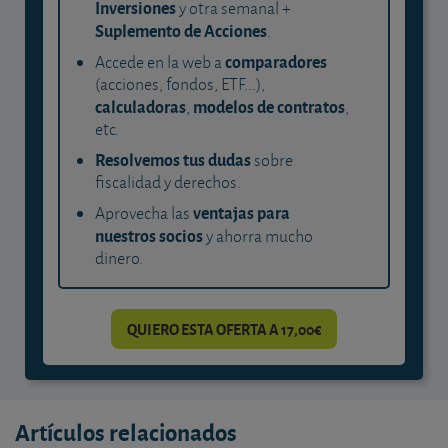
Inversiones
y otra semanal +
Suplemento de Acciones
.
comparadores
Accede en la web a
(acciones, fondos, ETF...),
calculadoras
modelos de contratos
,
,
etc.
Resolvemos tus dudas
sobre
fiscalidad y derechos.
ventajas para
Aprovecha las
nuestros socios
y ahorra mucho
dinero.
QUIERO ESTA OFERTA A 17,00€
Artículos relacionados