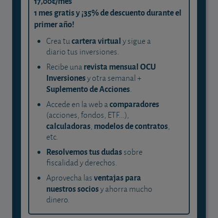
17,00€/mes
1 mes gratis y ¡35% de descuento durante el
primer año!
cartera virtual
Crea tu
y sigue a
diario tus inversiones.
revista mensual OCU
Recibe una
Inversiones
y otra semanal +
Suplemento de Acciones
.
comparadores
Accede en la web a
(acciones, fondos, ETF...),
calculadoras
modelos de contratos
,
,
etc.
Resolvemos tus dudas
sobre
fiscalidad y derechos.
ventajas para
Aprovecha las
nuestros socios
y ahorra mucho
dinero.