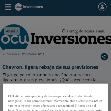
Análisis
Tiempo de lectura: 1 min.
Publicado el
17 octubre 2012
OCU Inversiones
Chevron: ligera rebaja de sus previsiones
El grupo petrolero americano Chevron recorta
ligeramente sus previsiones. ¿Qué sucede con las
nuestras?
Chevron
189,46 USD
OCU utiliza cookies propias y de terceros para analizar tus hábitos de
navegación, lo que permite obtener información sobre qué te suscita interés
US1667641005
y permite mejorar nuestra página web y tu seguridad. Si haces clic en el
3,05 USD (1,64 %)
06/08/2026 Nueva York
botón "Aceptar todas las cookies" aceptarás la implementación de las cookies