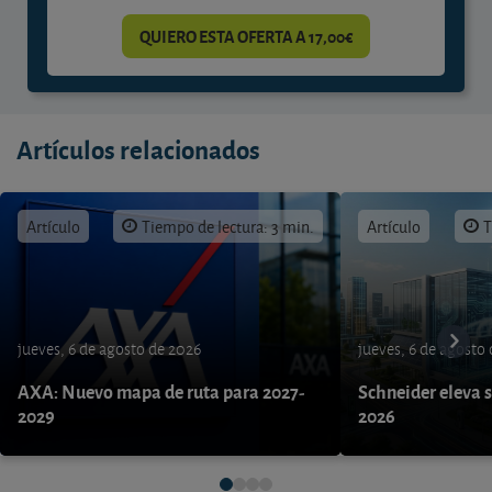
QUIERO ESTA OFERTA A 17,00€
Artículos relacionados
Artículo
Tiempo de lectura: 3 min.
Artículo
T
jueves, 6 de agosto de 2026
jueves, 6 de agosto
AXA: Nuevo mapa de ruta para 2027-
Schneider eleva s
2029
2026