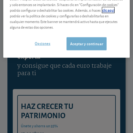
y solo entonces se implantarán. Si haces clic en "Configuración de cookies"
Ver detalladamente
podrás configurar o deshabilitar las cookies. Además, si haces
clic aquí
podrás ver la política de cookies y configurarlas o deshabilitarlas en
cualquier momento. Este banner se mantendrá activo hasta que ejecutes
alguna de estas dos opciones.
Contenido reservado a SOCIOS
Opciones
Aceptar y continuar
Gestiona tu dinero con visión
experta
y consigue que cada euro trabaje
para ti
HAZ CRECER TU
PATRIMONIO
Únete y ahorra un 35%