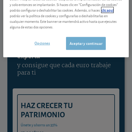
y solo entonces se implantarán. Si haces clic en "Configuración de cookies"
Ver detalladamente
podrás configurar o deshabilitar las cookies. Además, si haces
clic aquí
podrás ver la política de cookies y configurarlas o deshabilitarlas en
cualquier momento. Este banner se mantendrá activo hasta que ejecutes
alguna de estas dos opciones.
Contenido reservado a SOCIOS
Opciones
Aceptar y continuar
Gestiona tu dinero con visión
experta
y consigue que cada euro trabaje
para ti
HAZ CRECER TU
PATRIMONIO
Únete y ahorra un 35%