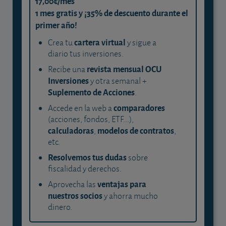
17,00€/mes
1 mes gratis y ¡35% de descuento durante el
primer año!
cartera virtual
Crea tu
y sigue a
diario tus inversiones.
revista mensual OCU
Recibe una
Inversiones
y otra semanal +
Suplemento de Acciones
.
comparadores
Accede en la web a
(acciones, fondos, ETF...),
calculadoras
modelos de contratos
,
,
etc.
Resolvemos tus dudas
sobre
fiscalidad y derechos.
ventajas para
Aprovecha las
nuestros socios
y ahorra mucho
dinero.