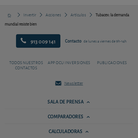
Invertir
Acciones
Artículos
Tubacex: la demanda
mundial resiste bien
913 009 141
Contacto
de lunes a viernes de 9h-14h
TODOS NUESTROS
APP OCU INVERSIONES
PUBLICACIONES
CONTACTOS
Newsletter
SALA DE PRENSA
COMPARADORES
CALCULADORAS