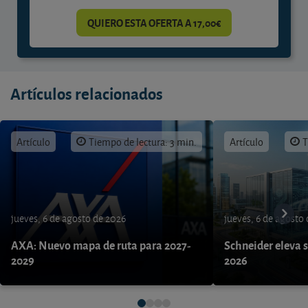
QUIERO ESTA OFERTA A 17,00€
Artículos relacionados
Artículo
Tiempo de lectura: 3 min.
Artículo
T
jueves, 6 de agosto de 2026
jueves, 6 de agosto
AXA: Nuevo mapa de ruta para 2027-
Schneider eleva s
2029
2026