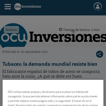
Análisis
Tiempo de lectura: 2 min.
Publicado el
10 septiembre 2012
OCU Inversiones
Tubacex: la demanda mundial resiste bien
El fabricante español de tubos de acero se comporta
bien ante la crisis. ¿A qué se debe est buen
comportamiento?
Tubacex
3,04 EUR
OCU utiliza cookies propias y de terceros para analizar tus hábitos de
navegación, lo que permite obtener información sobre qué te suscita interés
ES0132945017
y permite mejorar nuestra página web y tu seguridad. Si haces clic en el
-0,005 EUR (-0,16 %)
06/08/2026 Madrid
botón "Aceptar todas las cookies" aceptarás la implementación de las cookies