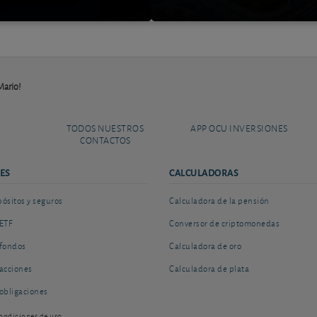
 Mario!
TODOS NUESTROS
APP OCU INVERSIONES
CONTACTOS
ES
CALCULADORAS
sitos y seguros
Calculadora de la pensión
ETF
Conversor de criptomonedas
fondos
Calculadora de oro
acciones
Calculadora de plata
obligaciones
ondiciones de uso