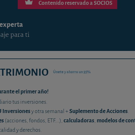
Contenido reservado a SOCIOS
 experta
aje para ti
ATRIMONIO
Únete y ahorra un 35%
urante el primer año!
diario tus inversiones.
U Inversiones
Suplemento de Acciones
y otra semanal +
.
es
calculadoras
modelos de con
(acciones, fondos, ETF...),
,
calidad y derechos.