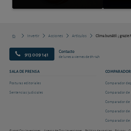
Invertir
Acciones
Artículos
Clima bursátil: ¡ grazie
Contacto
913 009 141
de lunes a viernes de 9h-14h
SALA DE PRENSA
COMPARADOR
Posturas editoriales
Comparador depó
Sentencias judiciales
Comparador de 
Comparador de 
Comparador de 
Comparador de 
© 2026 Ocu Inversiones
Acerca de Ocu Inversiones
Política de cookies
Privacy
C