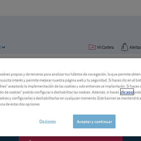
N
Mi Cartera
Alertas
Publicado el
10 septiembre 2012
lectura: 2 min.
cookies propias y de terceros para analizar tus hábitos de navegación, lo que permite obte
 suscita interés y permite mejorar nuestra página web y tu seguridad. Si haces clic en el bo
Clima bursátil: ¡ grazie Mario
okies" aceptarás la implementación de las cookies y solo entonces se implantarán. Si haces c
ón de cookies" podrás configurar o deshabilitar las cookies. Además, si haces
clic aquí
podr
Las declaración del presidente del Banc
cookies y configurarlas o deshabilitarlas en cualquier momento. Este banner se mantendrá 
y sientan de maravilla a las cotizaciones
una de estas dos opciones.
Opciones
Aceptar y continuar