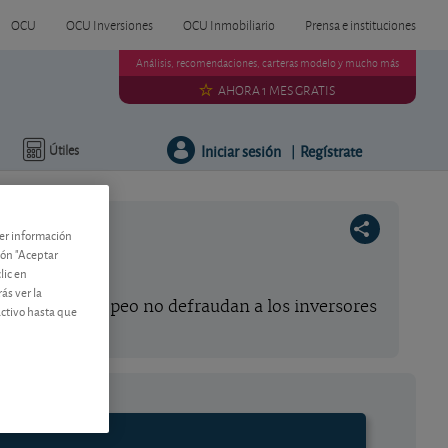
OCU
OCU Inversiones
OCU Inmobiliario
Prensa e instituciones
Análisis, recomendaciones, carteras modelo y mucho más
AHORA 1 MES GRATIS
Iniciar sesión
Regístrate
Útiles
|
ner información
tón "Aceptar
!
lic en
ás ver la
o Central Europeo no defraudan a los inversores
activo hasta que
.