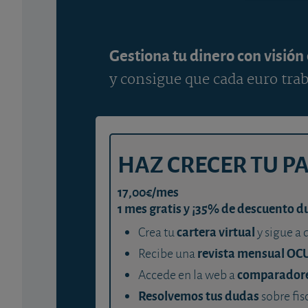
Gestiona tu dinero con visión
y consigue que cada euro trab
HAZ CRECER TU P
17,00€/mes
1 mes gratis y ¡35% de descuento d
cartera virtual
Crea tu
y sigue a 
revista mensual OC
Recibe una
comparador
Accede en la web a
Resolvemos tus dudas
sobre fis