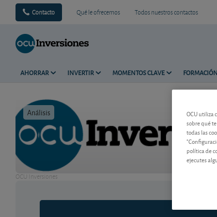
Contacto
Qué le ofrecemos
Todos nuestros contactos
AHORRAR
INVERTIR
MOMENTOS CLAVE
FORMACIÓ
Análisis
Tiempo de 
OCU utiliza 
sobre qué te
todas las co
"Configuraci
política de 
ejecutes alg
OCU Inversiones