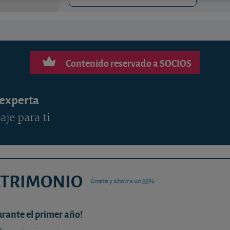
Contenido reservado a SOCIOS
 experta
aje para ti
ATRIMONIO
Únete y ahorra un 35%
urante el primer año!