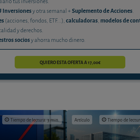
diario tus inversiones.
U Inversiones
Suplemento de Acciones
y otra semanal +
.
es
calculadoras
modelos de con
(acciones, fondos, ETF...),
,
calidad y derechos.
stros socios
y ahorra mucho dinero.
QUIERO ESTA OFERTA A 17,00€
Tiempo de lectura: 3 min.
Artículo
Tiempo de lectur