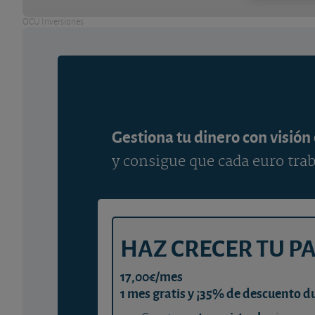
OCU Inversiones
Gestiona tu dinero con visión
y consigue que cada euro trab
HAZ CRECER TU P
17,00€/mes
1 mes gratis y ¡35% de descuento d