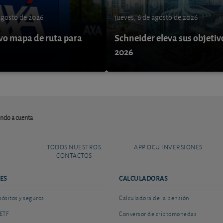
 agosto de 2026
jueves, 6 de agosto de 2026
o mapa de ruta para
Schneider eleva sus objetiv
9
2026
endo a cuenta
TODOS NUESTROS
APP OCU INVERSIONES
CONTACTOS
ES
CALCULADORAS
sitos y seguros
Calculadora de la pensión
ETF
Conversor de criptomonedas