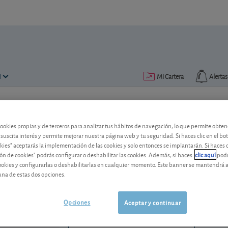
N
Mi Cartera
Alertas
Publicado el
04 septiembre 2012
lectura: 1 min.
cookies propias y de terceros para analizar tus hábitos de navegación, lo que permite obte
ACS: suspende el dividendo 
 suscita interés y permite mejorar nuestra página web y tu seguridad. Si haces clic en el bo
okies" aceptarás la implementación de las cookies y solo entonces se implantarán. Si haces c
ón de cookies" podrás configurar o deshabilitar las cookies. Además, si haces
clic aquí
podr
Las pérdidas semestrales fuerzan a ACS 
cookies y configurarlas o deshabilitarlas en cualquier momento. Este banner se mantendrá 
una de estas dos opciones.
ACS
109,00 EUR
ES0167050915
-0,3 EUR (-0,27 %)
Opciones
Aceptar y continuar
07/08/2026 Madrid
Ver detalladamente