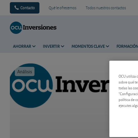
Contacto
Qué le ofrecemos
Todos nuestros contactos
AHORRAR
INVERTIR
MOMENTOS CLAVE
FORMACIÓ
Análisis
Tiempo de 
OCU utiliza 
sobre qué te
todas las co
"Configuraci
política de 
ejecutes alg