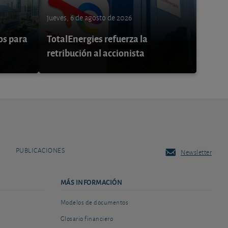
jueves, 6 de agosto de 2026
os para
TotalEnergies refuerza la
retribución al accionista
PUBLICACIONES
Newsletter
MÁS INFORMACIÓN
Modelos de documentos
Glosario financiero