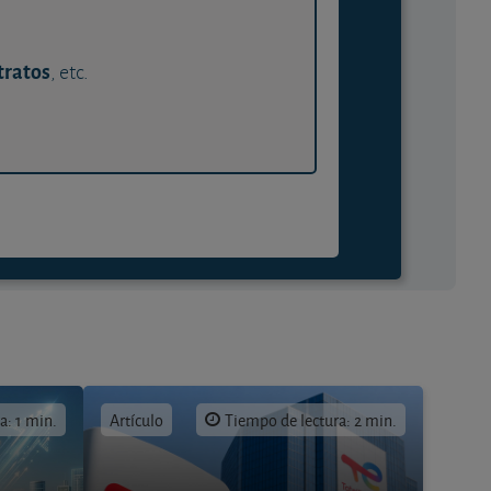
tratos
, etc.
a: 1 min.
Artículo
Tiempo de lectura: 2 min.