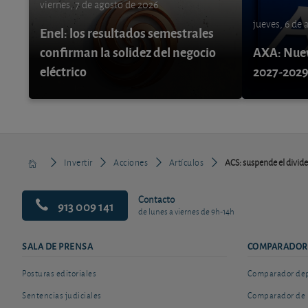
viernes, 7 de agosto de 2026
jueves, 6 de
Enel: los resultados semestrales
confirman la solidez del negocio
AXA: Nuev
eléctrico
2027-202
Invertir
Acciones
Artículos
ACS: suspende el divid
Contacto
913 009 141
de lunes a viernes de 9h-14h
SALA DE PRENSA
COMPARADOR
Posturas editoriales
Comparador depó
Sentencias judiciales
Comparador de 