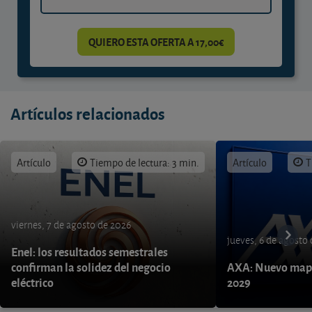
QUIERO ESTA OFERTA A 17,00€
Artículos relacionados
Artículo
Tiempo de lectura: 3 min.
Artículo
T
viernes, 7 de agosto de 2026
jueves, 6 de agosto
Enel: los resultados semestrales
confirman la solidez del negocio
AXA: Nuevo mapa
eléctrico
2029