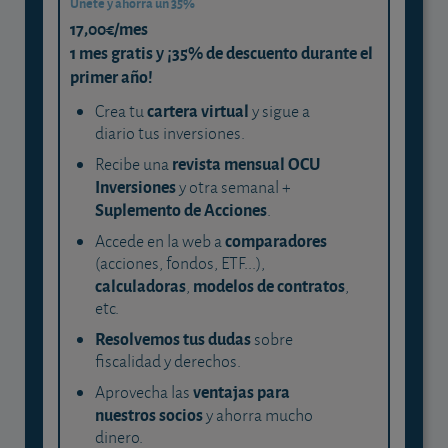
Únete y ahorra un 35%
17,00€/mes
1 mes gratis y ¡35% de descuento durante el
primer año!
cartera virtual
Crea tu
y sigue a
diario tus inversiones.
revista mensual OCU
Recibe una
Inversiones
y otra semanal +
Suplemento de Acciones
.
comparadores
Accede en la web a
(acciones, fondos, ETF...),
calculadoras
modelos de contratos
,
,
etc.
Resolvemos tus dudas
sobre
fiscalidad y derechos.
ventajas para
Aprovecha las
nuestros socios
y ahorra mucho
dinero.