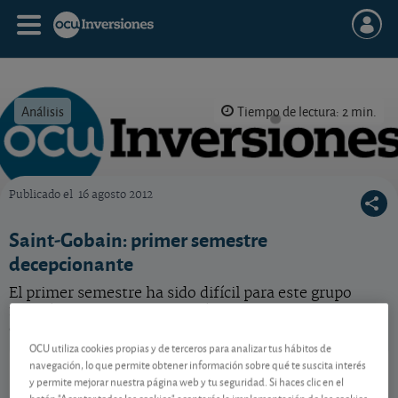
Análisis
Tiempo de lectura: 2 min.
Publicado el
16 agosto 2012
OCU Inversiones
Saint-Gobain: primer semestre
decepcionante
El primer semestre ha sido difícil para este grupo
francés, muy sensible a la débil coyuntura actual, y
que debe aplicarse en la reducción de costes.
OCU utiliza cookies propias y de terceros para analizar tus hábitos de
Saint - Gobain
85,44 EUR
navegación, lo que permite obtener información sobre qué te suscita interés
y permite mejorar nuestra página web y tu seguridad. Si haces clic en el
FR0000125007