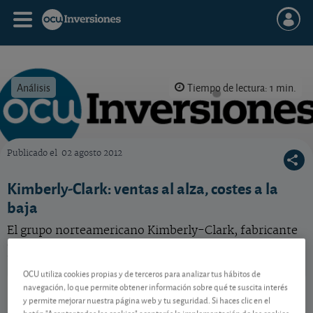
Análisis
Tiempo de lectura: 1 min.
Publicado el
02 agosto 2012
OCU Inversiones
Kimberly-Clark: ventas al alza, costes a la
baja
El grupo norteamericano Kimberly-Clark, fabricante
de los famosos pañuelos de papel, ha presentado
unos buenos resultados trimestrales.
OCU utiliza cookies propias y de terceros para analizar tus hábitos de
Kimberly-Clark
108,57 USD
navegación, lo que permite obtener información sobre qué te suscita interés
y permite mejorar nuestra página web y tu seguridad. Si haces clic en el
US4943681035