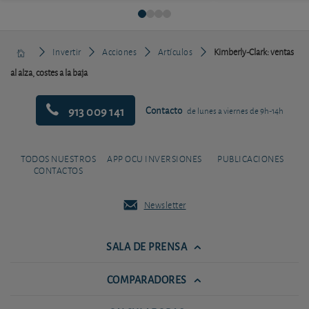
Invertir
Acciones
Artículos
Kimberly-Clark: ventas
al alza, costes a la baja
913 009 141
Contacto
de lunes a viernes de 9h-14h
TODOS NUESTROS
APP OCU INVERSIONES
PUBLICACIONES
CONTACTOS
Newsletter
SALA DE PRENSA
COMPARADORES