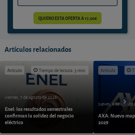
QUIERO ESTA OFERTA A 17,00€
Artículos relacionados
Artículo
Tiempo de lectura: 3 min.
Artículo
T
viernes, 7 de agosto de 2026
jueves, 6 de agosto
Enel: los resultados semestrales
confirman la solidez del negocio
AXA: Nuevo mapa
eléctrico
2029