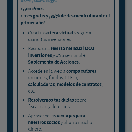
Únete y ahorra un 35%
17,00€/mes
1 mes gratis y ¡35% de descuento durante el
primer año!
cartera virtual
Crea tu
y sigue a
diario tus inversiones.
revista mensual OCU
Recibe una
Inversiones
y otra semanal +
Suplemento de Acciones
.
comparadores
Accede en la web a
(acciones, fondos, ETF...),
calculadoras
modelos de contratos
,
,
etc.
Resolvemos tus dudas
sobre
fiscalidad y derechos.
ventajas para
Aprovecha las
nuestros socios
y ahorra mucho
dinero.