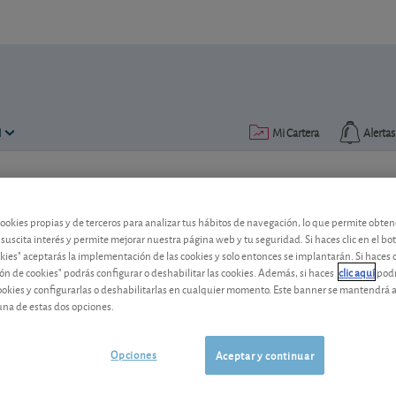
N
Mi Cartera
Alertas
Publicado el
23 julio 2012
lectura: 2 min.
cookies propias y de terceros para analizar tus hábitos de navegación, lo que permite obte
Coca-Cola: desdoblamiento 
 suscita interés y permite mejorar nuestra página web y tu seguridad. Si haces clic en el bo
okies" aceptarás la implementación de las cookies y solo entonces se implantarán. Si haces c
El próximo 27 de julio la compañía real
ón de cookies" podrás configurar o deshabilitar las cookies. Además, si haces
clic aquí
podr
cookies y configurarlas o deshabilitarlas en cualquier momento. Este banner se mantendrá 
cada accionista pasará a tener dos títu
una de estas dos opciones.
anteriormente.
Coca - Cola
87,05 USD
Opciones
Aceptar y continuar
US1912161007
0,2 USD (0,23 %)
07/08/2026 Nueva York