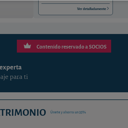
Ver detalladamente
Contenido reservado a SOCIOS
 experta
aje para ti
ATRIMONIO
Únete y ahorra un 35%