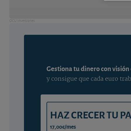
OCU Inversiones
Gestiona tu dinero con visión
y consigue que cada euro trab
HAZ CRECER TU P
17,00€/mes