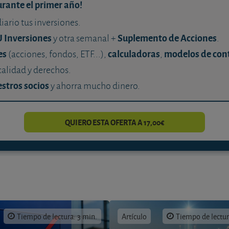
urante el primer año!
diario tus inversiones.
U Inversiones
Suplemento de Acciones
y otra semanal +
.
es
calculadoras
modelos de con
(acciones, fondos, ETF...),
,
calidad y derechos.
stros socios
y ahorra mucho dinero.
QUIERO ESTA OFERTA A 17,00€
Tiempo de lectura: 3 min.
Artículo
Tiempo de lectur