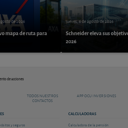
 agosto de 2026
jueves, 6 de agosto de 2026
o mapa de ruta para
Schneider eleva sus objetiv
9
2026
nto de acciones
TODOS NUESTROS
APP OCU INVERSIONES
CONTACTOS
ES
CALCULADORAS
sitos y seguros
Calculadora de la pensión