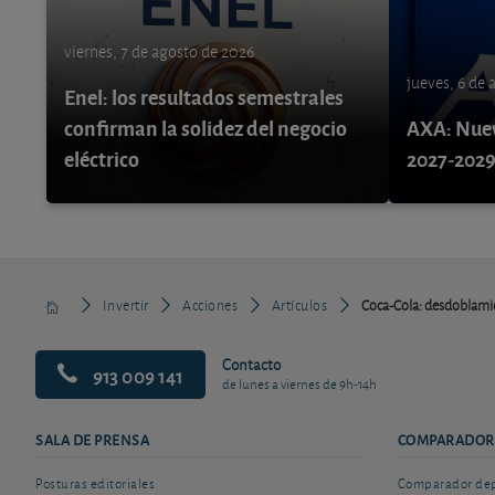
viernes, 7 de agosto de 2026
jueves, 6 de
Enel: los resultados semestrales
confirman la solidez del negocio
AXA: Nuev
eléctrico
2027-202
Invertir
Acciones
Artículos
Coca-Cola: desdoblamie
Contacto
913 009 141
de lunes a viernes de 9h-14h
SALA DE PRENSA
COMPARADOR
Posturas editoriales
Comparador depó