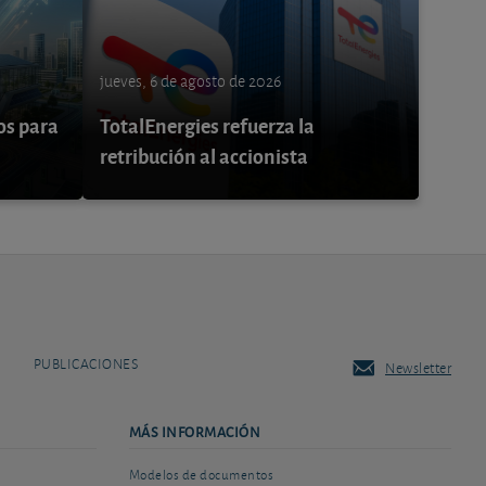
jueves, 6 de agosto de 2026
os para
TotalEnergies refuerza la
retribución al accionista
PUBLICACIONES
Newsletter
MÁS INFORMACIÓN
Modelos de documentos