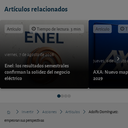
Artículos relacionados
Artículo
Tiempo de lectura: 3 min.
Artículo
T
viernes, 7 de agosto de 2026
jueves, 6 de agosto
Enel: los resultados semestrales
confirman la solidez del negocio
AXA: Nuevo mapa
eléctrico
2029
Invertir
Acciones
Artículos
Adolfo Domínguez:
empeoran sus perspectivas