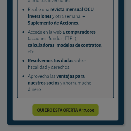
diario tus inversiones.
revista mensual OCU
Recibe una
Inversiones
y otra semanal +
Suplemento de Acciones
.
comparadores
Accede en la web a
(acciones, fondos, ETF...),
calculadoras
modelos de contratos
,
,
etc.
Resolvemos tus dudas
sobre
fiscalidad y derechos.
ventajas para
Aprovecha las
nuestros socios
y ahorra mucho
dinero.
QUIERO ESTA OFERTA A 17,00€