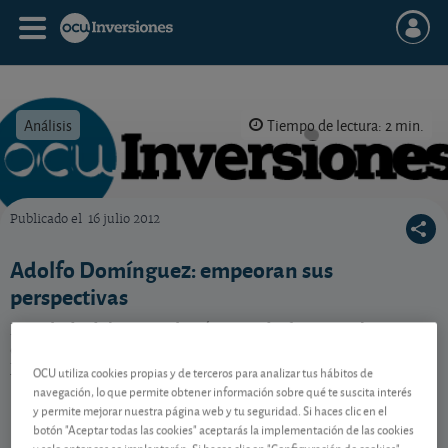
Análisis
Tiempo de lectura: 2 min.
Publicado el
16 julio 2012
OCU Inversiones
Adolfo Domínguez: empeoran sus
perspectivas
La subida del IVA acabará pasando factura a los ya
debilitados resultados de Adolfo Domínguez.
Rebajamos pues nuestras previsiones.
OCU utiliza cookies propias y de terceros para analizar tus hábitos de
navegación, lo que permite obtener información sobre qué te suscita interés
y permite mejorar nuestra página web y tu seguridad. Si haces clic en el
botón "Aceptar todas las cookies" aceptarás la implementación de las cookies
Contenido reservado a SOCIOS
y solo entonces se implantarán. Si haces clic en "Configuración de cookies"