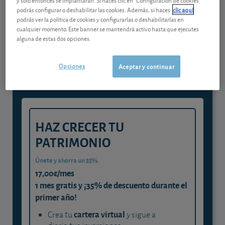
podrás configurar o deshabilitar las cookies. Además, si haces
clic aquí
podrás ver la política de cookies y configurarlas o deshabilitarlas en
Gestiona tu dinero con visión
cualquier momento. Este banner se mantendrá activo hasta que ejecutes
alguna de estas dos opciones.
experta
y consigue que cada euro trabaje
Opciones
Aceptar y continuar
para ti
HAZ CRECER TU
PATRIMONIO
Únete y ahorra un 35%
17,00€/mes
1 mes gratis y ¡35% de descuento durante el
primer año!
cartera virtual
Crea tu
y sigue a