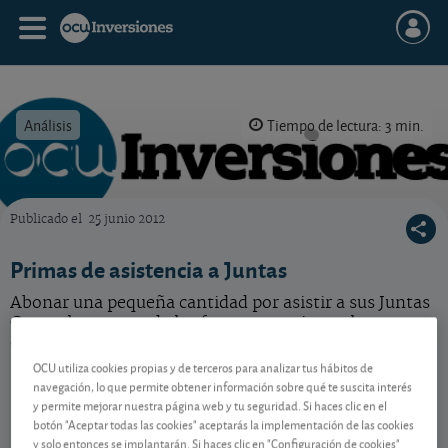
Análisis
Tiempo de lectura: 3 min.
Publicado el
25 junio 2012
OCU Inversiones
Primas de asistencia a Juntas
Abonar una pequeña cantidad por asistir a sus Juntas
Generales es otra de las formas que tienen las
empresas de remunerar a sus accionistas.
OCU utiliza cookies propias y de terceros para analizar tus hábitos de
navegación, lo que permite obtener información sobre qué te suscita interés
y permite mejorar nuestra página web y tu seguridad. Si haces clic en el
Contenido reservado a SOCIOS
botón "Aceptar todas las cookies" aceptarás la implementación de las cookies
y solo entonces se implantarán. Si haces clic en "Configuración de cookies"