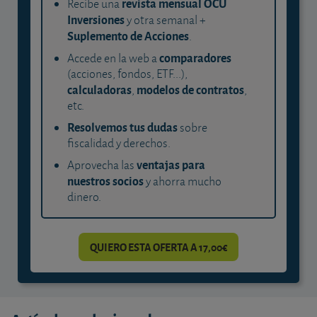
revista mensual OCU
Recibe una
Inversiones
y otra semanal +
Suplemento de Acciones
.
comparadores
Accede en la web a
(acciones, fondos, ETF...),
calculadoras
modelos de contratos
,
,
etc.
Resolvemos tus dudas
sobre
fiscalidad y derechos.
ventajas para
Aprovecha las
nuestros socios
y ahorra mucho
dinero.
QUIERO ESTA OFERTA A 17,00€