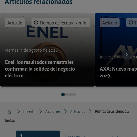
Artículos relacionados
Artículo
Tiempo de lectura: 3 min.
Artículo
T
viernes, 7 de agosto de 2026
jueves, 6 de agosto
Enel: los resultados semestrales
confirman la solidez del negocio
AXA: Nuevo mapa
eléctrico
2029
Invertir
Acciones
Artículos
Primas de asistencia a
Juntas