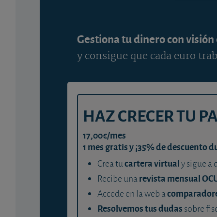
Gestiona tu dinero con visión
y consigue que cada euro trab
HAZ CRECER TU P
17,00€/mes
1 mes gratis y ¡35% de descuento d
cartera virtual
Crea tu
y sigue a 
revista mensual OC
Recibe una
comparador
Accede en la web a
Resolvemos tus dudas
sobre fis