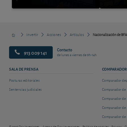
Invertir
Acciones
Artículos
Nacionalización de BFA-
Contacto
913 009 141
de lunes a viernes de 9h-14h
SALA DE PRENSA
COMPARADOR
Posturas editoriales
Comparador depó
Sentencias judiciales
Comparador de 
Comparador de 
Comparador de 
Comparador de 
© 2026 Ocu Inversiones
Acerca de Ocu Inversiones
Política de cookies
Privacy
C