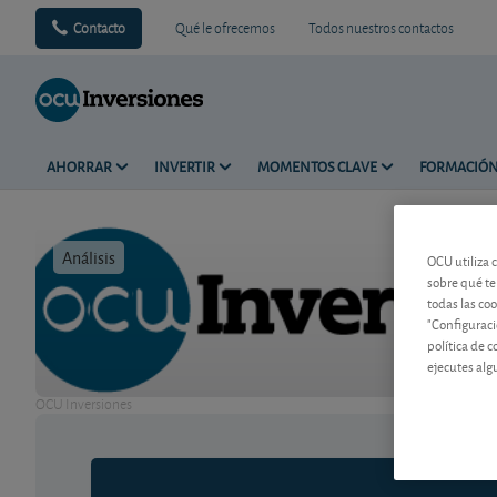
Contacto
Qué le ofrecemos
Todos nuestros contactos
AHORRAR
INVERTIR
MOMENTOS CLAVE
FORMACIÓ
Análisis
Tiempo de 
OCU utiliza 
sobre qué te
todas las co
"Configuraci
política de 
ejecutes alg
OCU Inversiones