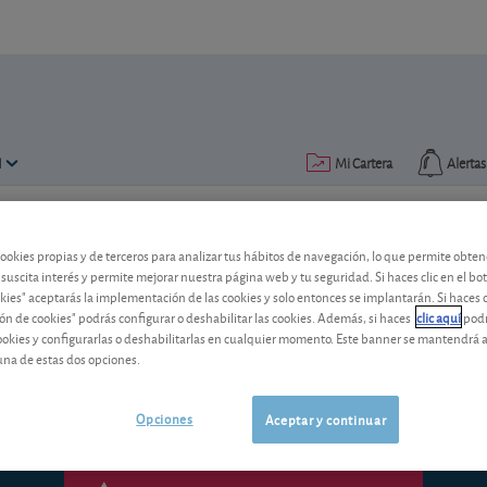
N
Mi Cartera
Alertas
Publicado el
10 mayo 2012
lectura: 5 min.
cookies propias y de terceros para analizar tus hábitos de navegación, lo que permite obte
 suscita interés y permite mejorar nuestra página web y tu seguridad. Si haces clic en el bo
Nacionalización de BFA-Bank
okies" aceptarás la implementación de las cookies y solo entonces se implantarán. Si haces c
ón de cookies" podrás configurar o deshabilitar las cookies. Además, si haces
clic aquí
podr
El Estado, tras intervenir el BFA -matr
cookies y configurarlas o deshabilitarlas en cualquier momento. Este banner se mantendrá 
esta última entidad. ¿Cómo le afecta a 
una de estas dos opciones.
Opciones
Aceptar y continuar