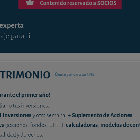
Contenido reservado a SOCIOS
 experta
aje para ti
ATRIMONIO
Únete y ahorra un 35%
urante el primer año!
diario tus inversiones.
U Inversiones
Suplemento de Acciones
y otra semanal +
.
es
calculadoras
modelos de con
(acciones, fondos, ETF...),
,
calidad y derechos.