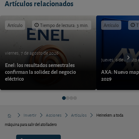
Artículos relacionados
Artículo
Tiempo de lectura: 3 min.
Artículo
T
viernes, 7 de agosto de 2026
jueves, 6 de agosto
Enel: los resultados semestrales
confirman la solidez del negocio
AXA: Nuevo mapa
eléctrico
2029
Invertir
Acciones
Artículos
Heineken: a toda
máquina para salir del atolladero