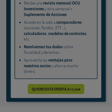
revista mensual OCU
Recibe una
Inversiones
y otra semanal +
Suplemento de Acciones
.
comparadores
Accede en la web a
(acciones, fondos, ETF...),
calculadoras
modelos de contratos
,
,
etc.
Resolvemos tus dudas
sobre
fiscalidad y derechos.
ventajas para
Aprovecha las
nuestros socios
y ahorra mucho
dinero.
QUIERO ESTA OFERTA A 17,00€