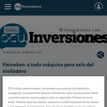
Análisis
Tiempo de lectura: 2 min.
Publicado el
22 febrero 2012
OCU Inversiones
Heineken: a toda máquina para salir del
atolladero
La compañía neerlandesa se pone manos a la obra
para remontar la difícil situación. ¿Con éxito?
OCU utiliza cookies propias y de terceros para analizar tus hábitos de
navegación, lo que permite obtener información sobre qué te suscita interés
y permite mejorar nuestra página web y tu seguridad. Si haces clic en el
Contenido reservado a SOCIOS
botón "Aceptar todas las cookies" aceptarás la implementación de las cookies
y solo entonces se implantarán. Si haces clic en "Configuración de cookies"