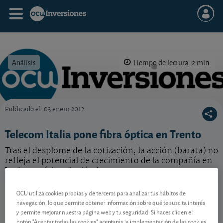
Análisis
Tiempo de lectura: 2 min.
Publicado el
03 enero 2012
OCU Inversiones
Telecom Italia pone fibra óptica en Trento
Tras el desplome de la cotización, la acción (barata) no
refleja el potencial de crecimiento de la compañía en
Latinoamérica. Acción barata.
Telecom Italia
7,608 EUR
OCU utiliza cookies propias y de terceros para analizar tus hábitos de
-
navegación, lo que permite obtener información sobre qué te suscita interés
IT0005712671
y permite mejorar nuestra página web y tu seguridad. Si haces clic en el
06/08/2026 Milán
botón "Aceptar todas las cookies" aceptarás la implementación de las cookies