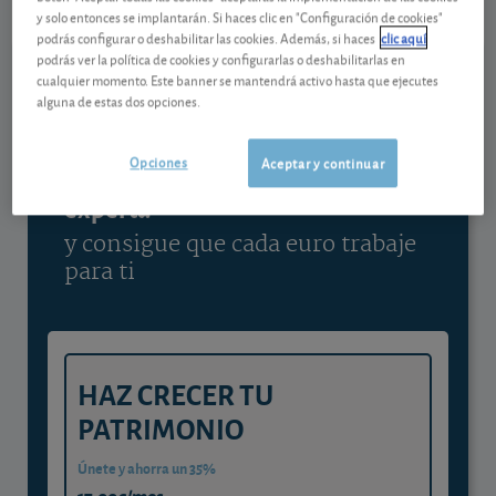
y solo entonces se implantarán. Si haces clic en "Configuración de cookies"
Ver detalladamente
podrás configurar o deshabilitar las cookies. Además, si haces
clic aquí
podrás ver la política de cookies y configurarlas o deshabilitarlas en
cualquier momento. Este banner se mantendrá activo hasta que ejecutes
alguna de estas dos opciones.
Contenido reservado a SOCIOS
Opciones
Aceptar y continuar
Gestiona tu dinero con visión
experta
y consigue que cada euro trabaje
para ti
HAZ CRECER TU
PATRIMONIO
Únete y ahorra un 35%