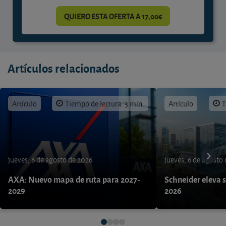
QUIERO ESTA OFERTA A 17,00€
Artículos relacionados
Artículo
Tiempo de lectura: 3 min.
Artículo
T
jueves, 6 de agosto de 2026
jueves, 6 de agosto
AXA: Nuevo mapa de ruta para 2027-
Schneider eleva s
2029
2026