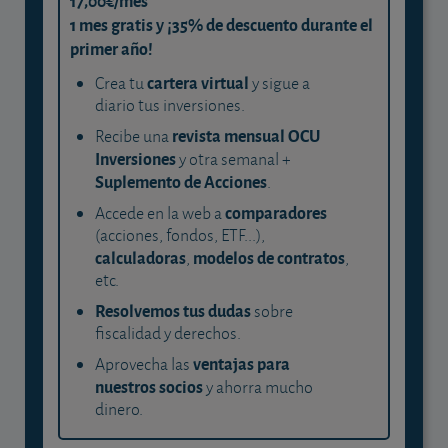
17,00€/mes
1 mes gratis y ¡35% de descuento durante el
primer año!
cartera virtual
Crea tu
y sigue a
diario tus inversiones.
revista mensual OCU
Recibe una
Inversiones
y otra semanal +
Suplemento de Acciones
.
comparadores
Accede en la web a
(acciones, fondos, ETF...),
calculadoras
modelos de contratos
,
,
etc.
Resolvemos tus dudas
sobre
fiscalidad y derechos.
ventajas para
Aprovecha las
nuestros socios
y ahorra mucho
dinero.