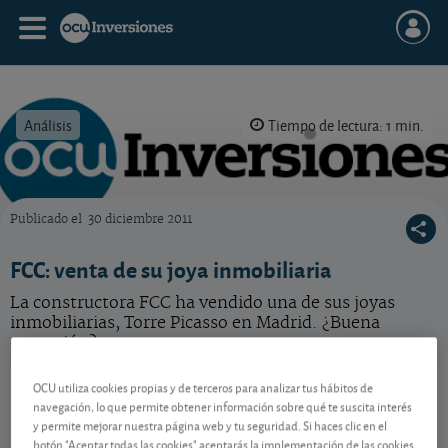
Análisis
Tiempo de lectura: 1 min.
Publicado el
30 diciembre 2011
OCU Inversiones
FCC: venta de su joya inmobiliaria
La constructora FCC ha vendido una de sus joyas
inmobiliarias, Torre Picasso en Madrid. ¿Buena
operación?
FCC
11,10 EUR
OCU utiliza cookies propias y de terceros para analizar tus hábitos de
navegación, lo que permite obtener información sobre qué te suscita interés
ES0122060314
y permite mejorar nuestra página web y tu seguridad. Si haces clic en el
-0,04 EUR (-0,36 %)
07/08/2026 Madrid
botón "Aceptar todas las cookies" aceptarás la implementación de las cookies