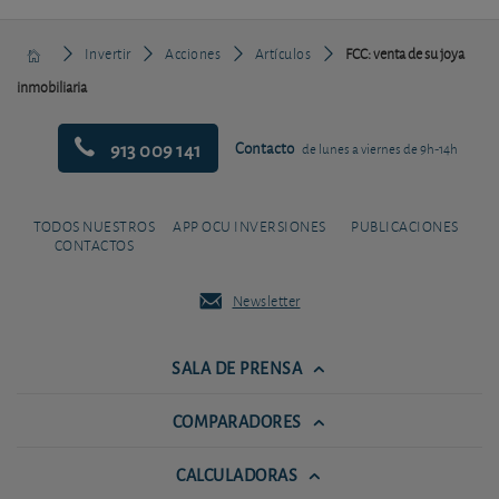
Invertir
Acciones
Artículos
FCC: venta de su joya
inmobiliaria
913 009 141
Contacto
de lunes a viernes de 9h-14h
TODOS NUESTROS
APP OCU INVERSIONES
PUBLICACIONES
CONTACTOS
Newsletter
SALA DE PRENSA
COMPARADORES
CALCULADORAS