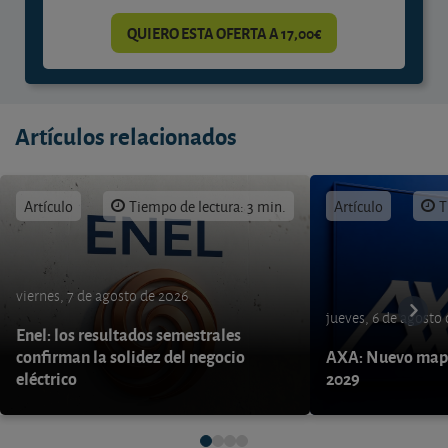
QUIERO ESTA OFERTA A 17,00€
Artículos relacionados
Artículo
Tiempo de lectura: 3 min.
Artículo
T
viernes, 7 de agosto de 2026
jueves, 6 de agosto
Enel: los resultados semestrales
confirman la solidez del negocio
AXA: Nuevo mapa
eléctrico
2029