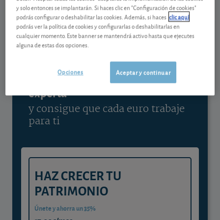
y solo entonces se implantarán. Si haces clic en "Configuración de cookies"
Ver detalladamente
podrás configurar o deshabilitar las cookies. Además, si haces
clic aquí
podrás ver la política de cookies y configurarlas o deshabilitarlas en
cualquier momento. Este banner se mantendrá activo hasta que ejecutes
alguna de estas dos opciones.
Contenido reservado a SOCIOS
Opciones
Aceptar y continuar
Gestiona tu dinero con visión
experta
y consigue que cada euro trabaje
para ti
HAZ CRECER TU
PATRIMONIO
Únete y ahorra un 35%