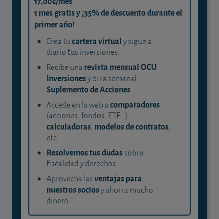
17,00€/mes
1 mes gratis y ¡35% de descuento durante el
primer año!
cartera virtual
Crea tu
y sigue a
diario tus inversiones.
revista mensual OCU
Recibe una
Inversiones
y otra semanal +
Suplemento de Acciones
.
comparadores
Accede en la web a
(acciones, fondos, ETF...),
calculadoras
modelos de contratos
,
,
etc.
Resolvemos tus dudas
sobre
fiscalidad y derechos.
ventajas para
Aprovecha las
nuestros socios
y ahorra mucho
dinero.