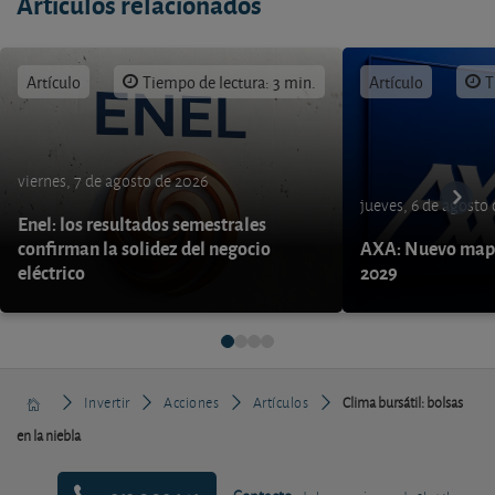
Artículos relacionados
Artículo
Tiempo de lectura: 3 min.
Artículo
T
viernes, 7 de agosto de 2026
jueves, 6 de agosto
Enel: los resultados semestrales
confirman la solidez del negocio
AXA: Nuevo mapa
eléctrico
2029
Invertir
Acciones
Artículos
Clima bursátil: bolsas
en la niebla