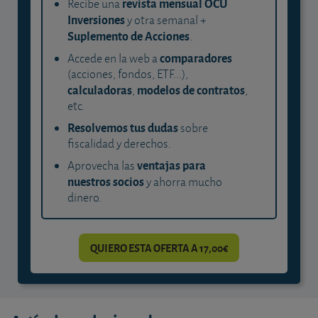
revista mensual OCU
Recibe una
Inversiones
y otra semanal +
Suplemento de Acciones
.
comparadores
Accede en la web a
(acciones, fondos, ETF...),
calculadoras
modelos de contratos
,
,
etc.
Resolvemos tus dudas
sobre
fiscalidad y derechos.
ventajas para
Aprovecha las
nuestros socios
y ahorra mucho
dinero.
QUIERO ESTA OFERTA A 17,00€