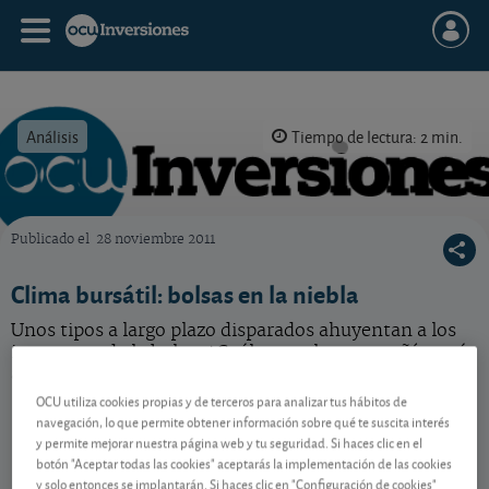
Análisis
Tiempo de lectura: 2 min.
Publicado el
28 noviembre 2011
OCU Inversiones
Clima bursátil: bolsas en la niebla
Unos tipos a largo plazo disparados ahuyentan a los
inversores de la bolsa. ¿Cuáles son las compañías más
afectadas? ¿Se vislumbra alguna solución?
OCU utiliza cookies propias y de terceros para analizar tus hábitos de
navegación, lo que permite obtener información sobre qué te suscita interés
y permite mejorar nuestra página web y tu seguridad. Si haces clic en el
Contenido reservado a SOCIOS
botón "Aceptar todas las cookies" aceptarás la implementación de las cookies
y solo entonces se implantarán. Si haces clic en "Configuración de cookies"