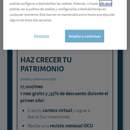
Gestiona tu dinero con visión
podrás configurar o deshabilitar las cookies. Además, si haces
clic aquí
experta
podrás ver la política de cookies y configurarlas o deshabilitarlas en
cualquier momento. Este banner se mantendrá activo hasta que ejecutes
y consigue que cada euro trabaje
alguna de estas dos opciones.
para ti
Opciones
Aceptar y continuar
HAZ CRECER TU
PATRIMONIO
Únete y ahorra un 35%
17,00€/mes
1 mes gratis y ¡35% de descuento durante el
primer año!
cartera virtual
Crea tu
y sigue a
diario tus inversiones.
revista mensual OCU
Recibe una