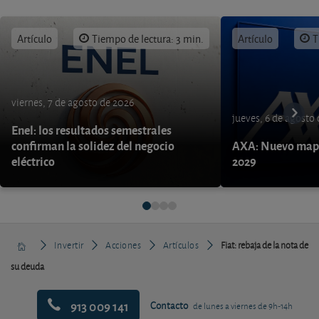
Artículo
Tiempo de lectura: 3 min.
Artículo
T
viernes, 7 de agosto de 2026
jueves, 6 de agosto
Enel: los resultados semestrales
confirman la solidez del negocio
AXA: Nuevo mapa
eléctrico
2029
Invertir
Acciones
Artículos
Fiat: rebaja de la nota de
su deuda
913 009 141
Contacto
de lunes a viernes de 9h-14h