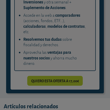
Inversiones
y otra semanal +
Suplemento de Acciones
.
comparadores
Accede en la web a
(acciones, fondos, ETF...),
calculadoras
modelos de contratos
,
,
etc.
Resolvemos tus dudas
sobre
fiscalidad y derechos.
ventajas para
Aprovecha las
nuestros socios
y ahorra mucho
dinero.
QUIERO ESTA OFERTA A 17,00€
Artículos relacionados