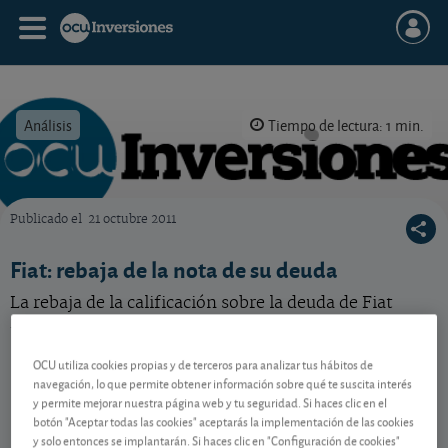
Análisis
Tiempo de lectura: 1 min.
Publicado el
21 octubre 2011
OCU Inversiones
Fiat: rebaja de la nota de su deuda
La rebaja de la calificación sobre la deuda de Fiat
refleja las dificultades que afronta el grupo italiano.
OCU utiliza cookies propias y de terceros para analizar tus hábitos de
navegación, lo que permite obtener información sobre qué te suscita interés
Contenido reservado a SOCIOS
y permite mejorar nuestra página web y tu seguridad. Si haces clic en el
botón "Aceptar todas las cookies" aceptarás la implementación de las cookies
y solo entonces se implantarán. Si haces clic en "Configuración de cookies"