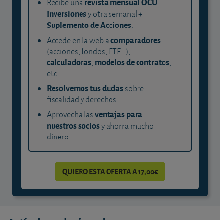
revista mensual OCU
Recibe una
Inversiones
y otra semanal +
Suplemento de Acciones
.
comparadores
Accede en la web a
(acciones, fondos, ETF...),
calculadoras
modelos de contratos
,
,
etc.
Resolvemos tus dudas
sobre
fiscalidad y derechos.
ventajas para
Aprovecha las
nuestros socios
y ahorra mucho
dinero.
QUIERO ESTA OFERTA A 17,00€