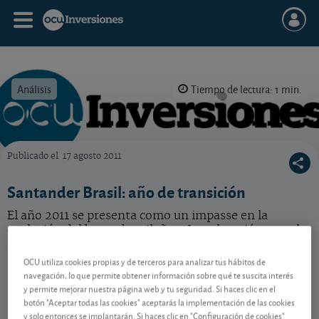
Análisis
Tiempo de lectura: 1 min.
Publicado el
17 agosto 2011
OCU Inversiones
Santander Brasil: año de transición
El año 2011 se presenta como un impasse en la
evolución del banco brasileño. ¿La valoración actual
refleja adecuadamente las perspectivas del valor?
OCU utiliza cookies propias y de terceros para analizar tus hábitos de
navegación, lo que permite obtener información sobre qué te suscita interés
y permite mejorar nuestra página web y tu seguridad. Si haces clic en el
Contenido reservado a SOCIOS
botón "Aceptar todas las cookies" aceptarás la implementación de las cookies
y solo entonces se implantarán. Si haces clic en "Configuración de cookies"