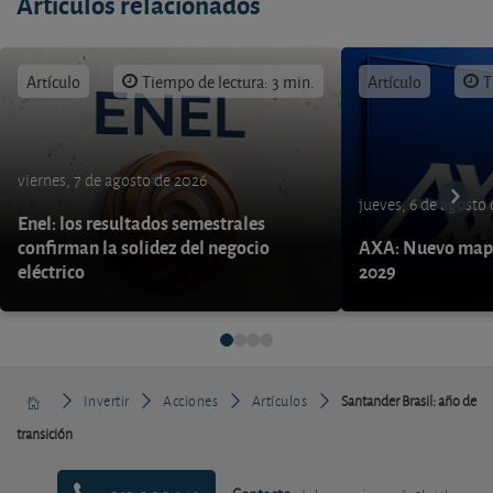
Artículos relacionados
Artículo
Tiempo de lectura: 3 min.
Artículo
T
viernes, 7 de agosto de 2026
jueves, 6 de agosto
Enel: los resultados semestrales
confirman la solidez del negocio
AXA: Nuevo mapa
eléctrico
2029
Invertir
Acciones
Artículos
Santander Brasil: año de
transición